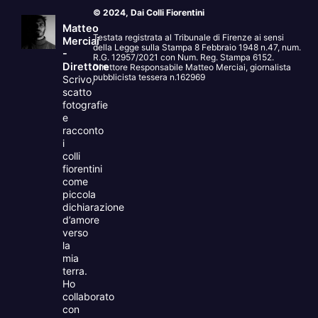
© 2024, Dai Colli Fiorentini
Matteo
Testata registrata al Tribunale di Firenze ai sensi
Merciai
della Legge sulla Stampa 8 Febbraio 1948 n.47, num.
-
R.G. 12957/2021 con Num. Reg. Stampa 6152.
Direttore
Direttore Responsabile Matteo Merciai, giornalista
pubblicista tessera n.162969
Scrivo,
scatto
fotografie
e
racconto
i
colli
fiorentini
come
piccola
dichiarazione
d’amore
verso
la
mia
terra.
Ho
collaborato
con