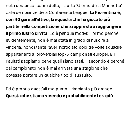
nella sostanza, come detto, il solito ‘Giorno della Marmotta’
dalle sembianze della Conference League.
La Fiorentina è,
con 40 gare all’attivo, la squadra che ha giocato più
partite nella competizione che si appresta a raggiungere
il primo lustro di vita
. Lo è per due motivi: il primo perché,
evidentemente, non è mai stata in grado di riuscire a
vincerla, nonostante l’aver incrociato solo tre volte squadre
appartenenti ai proverbiali top-5 campionati europei. E i
risultati sappiamo bene quali siano stati. Il secondo è perché
dal campionato non è mai arrivata una stagione che
potesse portare un qualche tipo di sussulto.
Ed è proprio quest’ultimo punto il rimpianto più grande.
Questa che stiamo vivendo è probabilmente l’era più
democratica dello sport
. Lo è di tutti gli sport, e quindi
anche del calcio. Soltanto nell’ultimo anno di esempi ce ne
sono a bizzeffe: l’Atalanta costantemente in Champions e
con un’Europa League in bacheca; il Bologna che torna a