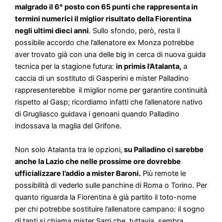
malgrado il 6° posto con 65 punti che rappresenta in
termini numerici il miglior risultato della Fiorentina
negli ultimi dieci anni
. Sullo sfondo, però, resta il
possibile accordo che l’allenatore ex Monza potrebbe
aver trovato già con una delle big in cerca di nuova guida
tecnica per la stagione futura:
in primis l’Atalanta,
a
caccia di un sostituto di Gasperini e mister Palladino
rappresenterebbe il miglior nome per garantire continuità
rispetto al Gasp; ricordiamo infatti che l’allenatore nativo
di Grugliasco guidava i genoani quando Palladino
indossava la maglia del Grifone.
Non solo Atalanta tra le opzioni,
su Palladino ci sarebbe
anche la Lazio che nelle prossime ore dovrebbe
ufficializzare l’addio a mister Baroni.
Più remote le
possibilità di vederlo sulle panchine di Roma o Torino. Per
quanto riguarda la Fiorentina è già partito il toto-nome
per chi potrebbe sostituire l’allenatore campano: il sogno
di tanti si chiama mister Sarri che, tuttavia, sembra