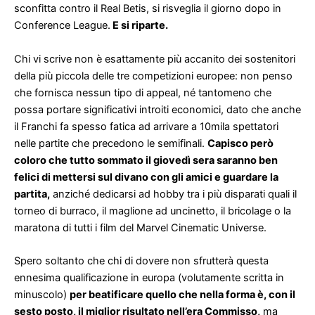
sconfitta contro il Real Betis, si risveglia il giorno dopo in
Conference League.
E si riparte.
Chi vi scrive non è esattamente più accanito dei sostenitori
della più piccola delle tre competizioni europee: non penso
che fornisca nessun tipo di appeal, né tantomeno che
possa portare significativi introiti economici, dato che anche
il Franchi fa spesso fatica ad arrivare a 10mila spettatori
nelle partite che precedono le semifinali.
Capisco però
coloro che tutto sommato il giovedì sera saranno ben
felici di mettersi sul divano con gli amici e guardare la
partita,
anziché dedicarsi ad hobby tra i più disparati quali il
torneo di burraco, il maglione ad uncinetto, il bricolage o la
maratona di tutti i film del Marvel Cinematic Universe.
Spero soltanto che chi di dovere non sfrutterà questa
ennesima qualificazione in europa (volutamente scritta in
minuscolo)
per beatificare quello che nella forma è, con il
sesto posto, il miglior risultato nell’era Commisso,
ma