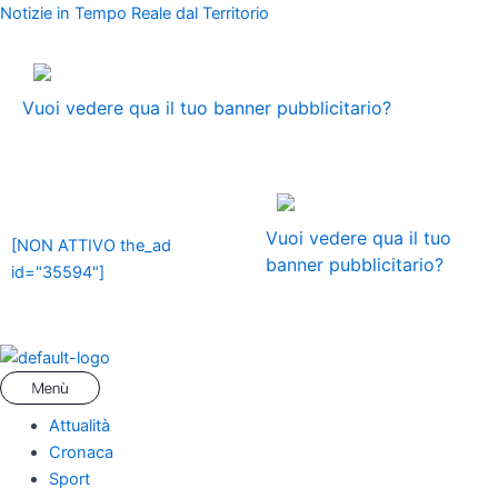
Vai
Menu
Notizie in Tempo Reale dal Territorio
al
contenuto
ADS
Vuoi vedere qua il tuo banner pubblicitario?
ADS
Vuoi vedere qua il tuo
[NON ATTIVO the_ad
banner pubblicitario?
id="35594"]
Attualità
Cronaca
Sport