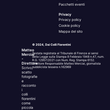
Pacchetti eventi
Privacy
Privacy policy
Cookie policy
Mappa del sito
© 2024, Dai Colli Fiorentini
Matteo
Testata registrata al Tribunale di Firenze ai sensi
Merciai
della Legge sulla Stampa 8 Febbraio 1948 n.47, num.
-
R.G. 12957/2021 con Num. Reg. Stampa 6152.
Direttore
Direttore Responsabile Matteo Merciai, giornalista
pubblicista tessera n.162969
Scrivo,
scatto
fotografie
e
racconto
i
colli
fiorentini
come
piccola