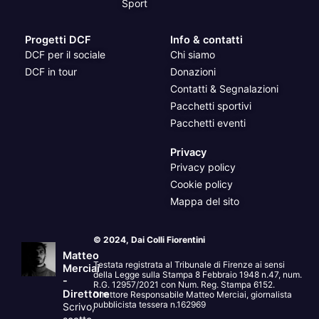
Sport
Progetti DCF
Info & contatti
DCF per il sociale
Chi siamo
DCF in tour
Donazioni
Contatti & Segnalazioni
Pacchetti sportivi
Pacchetti eventi
Privacy
Privacy policy
Cookie policy
Mappa del sito
© 2024, Dai Colli Fiorentini
Matteo
Testata registrata al Tribunale di Firenze ai sensi
Merciai
della Legge sulla Stampa 8 Febbraio 1948 n.47, num.
-
R.G. 12957/2021 con Num. Reg. Stampa 6152.
Direttore
Direttore Responsabile Matteo Merciai, giornalista
pubblicista tessera n.162969
Scrivo,