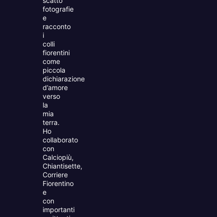
scatto
fotografie
e
racconto
i
colli
fiorentini
come
piccola
dichiarazione
d’amore
verso
la
mia
terra.
Ho
collaborato
con
Calciopiù,
Chiantisette,
Corriere
Fiorentino
e
con
importanti