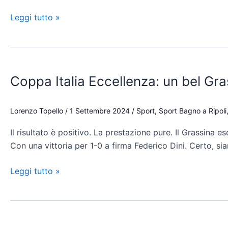
l’arbitro
Leggi tutto »
Coppa
Italia
Coppa Italia Eccellenza: un bel Gra
Eccellenza:
un
bel
Lorenzo Topello
/
1 Settembre 2024
/
Sport
,
Sport Bagno a Ripoli
Grassina
Il risultato è positivo. La prestazione pure. Il Grassina e
doma
Con una vittoria per 1-0 a firma Federico Dini. Certo, sia
l’Affrico.
Ma
Leggi tutto »
c’è
una
brutta
notizia