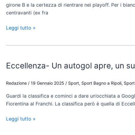
girone B e la certezza di rientrare nei playoff. Per i bi
la
centravanti (ex fra
sfida
con
Leggi tutto »
la
Rondinella
Eccellenza-
Un
Eccellenza- Un autogol apre, un su
autogol
apre,
un
Redazione
/
19 Gennaio 2025
/
Sport
,
Sport Bagno a Ripoli
,
Sport
subentrato
Guardi la classifica e cominci a dare un’occhiata a Goo
chiude:
Fiorentina al Franchi. La classifica però è quella di Ecce
lo
scontro
Leggi tutto »
playoff
Affrico-