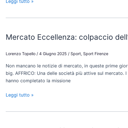
Leggi tutto »
trova
la
vittoria
Mercato
Eccellenza:
Mercato Eccellenza: colpaccio dell’
colpaccio
dell’Affrico,
l’Antella
Lorenzo Topello
/
4 Giugno 2025
/
Sport
,
Sport Firenze
corteggia
Non mancano le notizie di mercato, in queste prime giorna
un
big. AFFRICO: Una delle società più attive sul mercato. I
capocannoniere
hanno completato la missione
Leggi tutto »
Eccellenza,
tutti