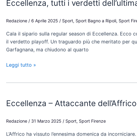
Eccellenza, tutti i verdetti dell’ult
i
verdetti
dell’ultima
Redazione
/
6 Aprile 2025
/
Sport
,
Sport Bagno a Ripoli
,
Sport Fi
giornata:
Cala il sipario sulla regular season di Eccellenza. Ecco 
Affrico
il verdetto playoff. Un traguardo più che meritato per q
secondo,
Garfagnana, ma chiudono al quarto
Fortis
ai
Leggi tutto »
playout
Eccellenza
–
Eccellenza – Attaccante dell’Affric
Attaccante
dell’Affrico
in
Redazione
/
31 Marzo 2025
/
Sport
,
Sport Firenze
ospedale
L’Affrico ha vissuto l’ennesima domenica da incorniciare.
dopo