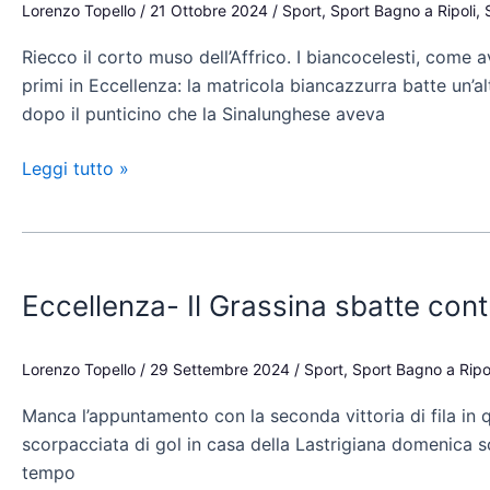
con
Lorenzo Topello
/
21 Ottobre 2024
/
Sport
,
Sport Bagno a Ripoli
,
l’Antella
Riecco il corto muso dell’Affrico. I biancocelesti, come
decisivo
primi in Eccellenza: la matricola biancazzurra batte un’al
un
dopo il punticino che la Sinalunghese aveva
autogol
Leggi tutto »
Eccellenza-
Il
Eccellenza- Il Grassina sbatte contr
Grassina
sbatte
contro
Lorenzo Topello
/
29 Settembre 2024
/
Sport
,
Sport Bagno a Ripo
l’Affrico
Manca l’appuntamento con la seconda vittoria di fila in q
e
scorpacciata di gol in casa della Lastrigiana domenica s
protesta
tempo
con