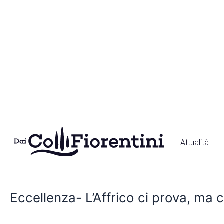
Vai
Paginazione
al
articoli
contenuto
Attualità
Eccellenza-
L’Affrico
Eccellenza- L’Affrico ci prova, ma c
ci
prova,
ma