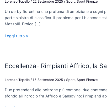
Lorenzo Topello
/
22 Settembre 2025
/
Sport
,
Sport Firenze
chiude
Un derby fiorentino che profuma di ambizione e sogni pl
in
parte sinistra di classifica. Il problema per i biancocele
9:
Mazzolli. Eroica […]
derby
alla
Leggi tutto »
Rondinella
Eccellenza-
Rimpianti
Eccellenza- Rimpianti Affrico, la Sa
Affrico,
la
Sansovino
Lorenzo Topello
/
15 Settembre 2025
/
Sport
,
Sport Firenze
ne
Due pretendenti alle poltrone più comode, due contendenti
fa
sfondo all’incrocio fra Affrico e Sansovino: i rimpianti ab
due
e