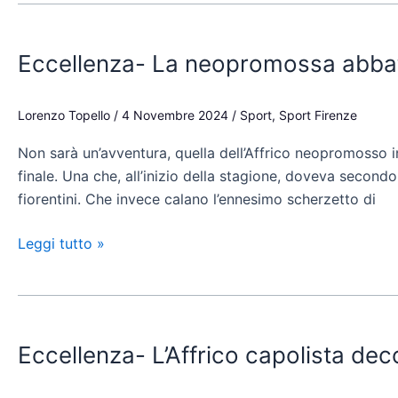
Grassina
Eccellenza-
La
Eccellenza- La neopromossa abbatte
neopromossa
abbatte
un’altra
Lorenzo Topello
/
4 Novembre 2024
/
Sport
,
Sport Firenze
big:
Non sarà un’avventura, quella dell’Affrico neopromosso in 
che
finale. Una che, all’inizio della stagione, doveva second
Affrico
fiorentini. Che invece calano l’ennesimo scherzetto di
col
Mazzola!
Leggi tutto »
Eccellenza-
L’Affrico
Eccellenza- L’Affrico capolista deco
capolista
decolla: