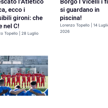
scato l’Atletico
Borgo I Vicelli i f
a, ecco i
si guardano in
ibili gironi: che
piscina!
e nel C!
Lorenzo Topello
14 Lugli
2026
zo Topello
28 Luglio