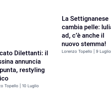
La Settignanese
cambia pelle: Iul
ad, c’è anche il
nuovo stemma!
Lorenzo Topello
9 Lugli
ato Dilettanti: il
ssina annuncia
punta, restyling
ico
zo Topello
10 Luglio