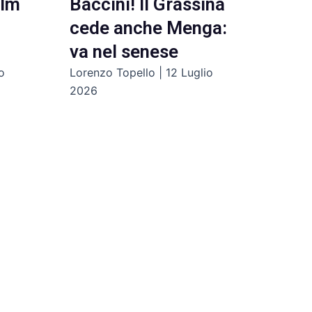
ilm
Baccini! Il Grassina
cede anche Menga:
va nel senese
o
Lorenzo Topello
12 Luglio
2026