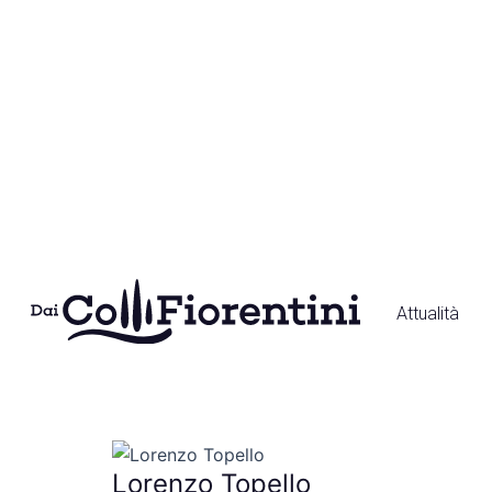
Vai
al
contenuto
Attualità
Lorenzo Topello