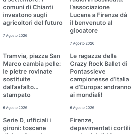
comuni di Chianti
l’associazione
investono sugli
Lucana a Firenze dà
agricoltori del futuro
il benvenuto al
giocatore
7 Agosto 2026
7 Agosto 2026
Tramvia, piazza San
Le ragazze della
Attualità
Sport
Marco cambia pelle:
Crazy Rock Ballet di
le pietre rovinate
Pontassieve
sostituite
campionesse d’Italia
dall’asfalto…
e d’Europa: andranno
stampato
ai mondiali!
6 Agosto 2026
6 Agosto 2026
Serie D, ufficiali i
Firenze,
Sport
Attualità
gironi: toscane
depavimentati cortili