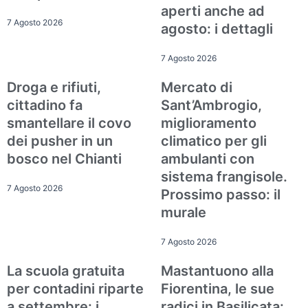
aperti anche ad
7 Agosto 2026
agosto: i dettagli
7 Agosto 2026
Droga e rifiuti,
Mercato di
Cronaca
Attualità
cittadino fa
Sant’Ambrogio,
smantellare il covo
miglioramento
dei pusher in un
climatico per gli
bosco nel Chianti
ambulanti con
sistema frangisole.
7 Agosto 2026
Prossimo passo: il
murale
7 Agosto 2026
La scuola gratuita
Mastantuono alla
Attualità
Attualità
per contadini riparte
Fiorentina, le sue
a settembre: i
radici in Basilicata: