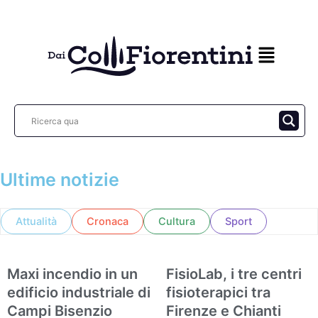
Vai
al
contenuto
Ultime notizie
Attualità
Cronaca
Cultura
Sport
Maxi incendio in un
FisioLab, i tre centri
Cronaca
Attualità
edificio industriale di
fisioterapici tra
Campi Bisenzio
Firenze e Chianti