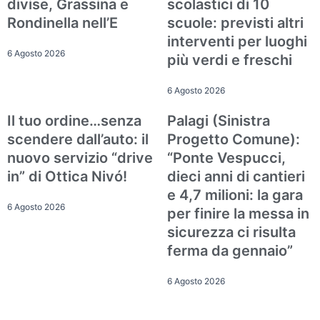
divise, Grassina e
scolastici di 10
Rondinella nell’E
scuole: previsti altri
interventi per luoghi
6 Agosto 2026
più verdi e freschi
6 Agosto 2026
Il tuo ordine…senza
Palagi (Sinistra
Attualità
Attualità
scendere dall’auto: il
Progetto Comune):
nuovo servizio “drive
“Ponte Vespucci,
in” di Ottica Nivó!
dieci anni di cantieri
e 4,7 milioni: la gara
6 Agosto 2026
per finire la messa in
sicurezza ci risulta
ferma da gennaio”
6 Agosto 2026