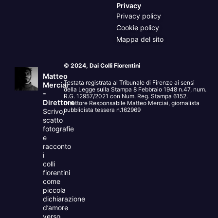
Privacy
Privacy policy
Cookie policy
Mappa del sito
© 2024, Dai Colli Fiorentini
Matteo
Testata registrata al Tribunale di Firenze ai sensi
Merciai
della Legge sulla Stampa 8 Febbraio 1948 n.47, num.
-
R.G. 12957/2021 con Num. Reg. Stampa 6152.
Direttore
Direttore Responsabile Matteo Merciai, giornalista
pubblicista tessera n.162969
Scrivo,
scatto
fotografie
e
racconto
i
colli
fiorentini
come
piccola
dichiarazione
d’amore
verso