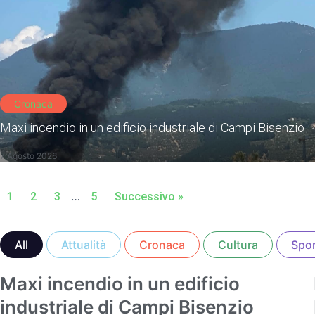
Cronaca
Maxi incendio in un edificio industriale di Campi Bisenzio
7 Agosto 2026
1
…
2
3
5
Successivo »
All
Attualità
Cronaca
Cultura
Spo
Maxi incendio in un edificio
Cronaca
industriale di Campi Bisenzio