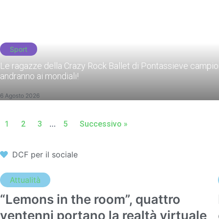
Sport
Le ragazze della Crazy Rock Ballet di Pontassieve campion
andranno ai mondiali!
6 Agosto 2026
1
…
2
3
5
Successivo »
DCF per il sociale
Attualità
“Lemons in the room”, quattro
ventenni portano la realtà virtuale