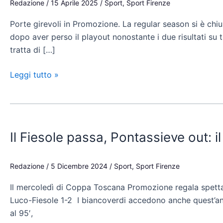
Redazione
/
15 Aprile 2025
/
Sport
,
Sport Firenze
Settignanese
Porte girevoli in Promozione. La regular season si è chiu
e
dopo aver perso il playout nonostante i due risultati su 
Pontassieve
tratta di […]
Leggi tutto »
Il
Fiesole
Il Fiesole passa, Pontassieve out: 
passa,
Pontassieve
out:
Redazione
/
5 Dicembre 2024
/
Sport
,
Sport Firenze
il
Il mercoledì di Coppa Toscana Promozione regala spettacolo
tabellone
Luco-Fiesole 1-2 I biancoverdi accedono anche quest’ann
di
al 95′,
Coppa