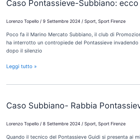
Caso Pontassieve-Subbiano: ecco la
Subbiano:
ecco
la
Lorenzo Topello
/
9 Settembre 2024
/
Sport
,
Sport Firenze
decisione
Poco fa il Marino Mercato Subbiano, il club di Promozion
del
ha interrotto un contropiede del Pontassieve invadendo 
club
dopo il silenzio
aretino
sul
Leggi tutto »
tecnico
Guidotti
Caso
Subbiano-
Caso Subbiano- Rabbia Pontassieve: 
Rabbia
Pontassieve:
“Scandaloso”.
Lorenzo Topello
/
8 Settembre 2024
/
Sport
,
Sport Firenze
Gli
Quando il tecnico del Pontassieve Guidi si presenta ai mi
aretini: