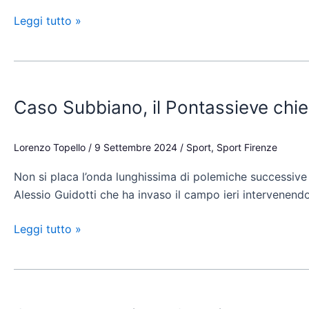
Promozione
Leggi tutto »
Caso
Subbiano,
Caso Subbiano, il Pontassieve chie
il
Pontassieve
chiede:
Lorenzo Topello
/
9 Settembre 2024
/
Sport
,
Sport Firenze
“Niente
Non si placa l’onda lunghissima di polemiche successive a
gogna
Alessio Guidotti che ha invaso il campo ieri intervenendo
su
Guidotti”.
Leggi tutto »
E
sul
ricorso…
Caso
Pontassieve-