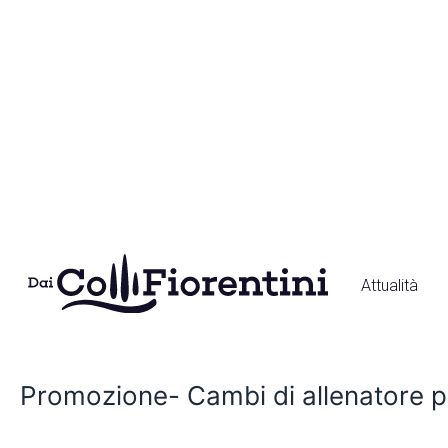
Vai
al
contenuto
Attualità
Promozione-
Cambi
Promozione- Cambi di allenatore p
di
allenatore
per