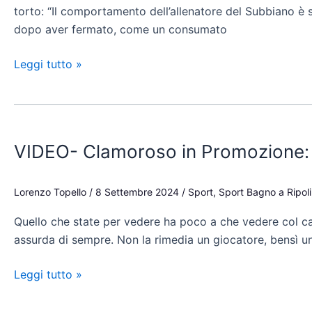
torto: “Il comportamento dell’allenatore del Subbiano è s
“Riflettiamo”
dopo aver fermato, come un consumato
Leggi tutto »
VIDEO-
Clamoroso
VIDEO- Clamoroso in Promozione: è
in
Promozione:
è
Lorenzo Topello
/
8 Settembre 2024
/
Sport
,
Sport Bagno a Ripoli
l’espulsione
Quello che state per vedere ha poco a che vedere col ca
più
assurda di sempre. Non la rimedia un giocatore, bensì un
assurda
di
Leggi tutto »
sempre