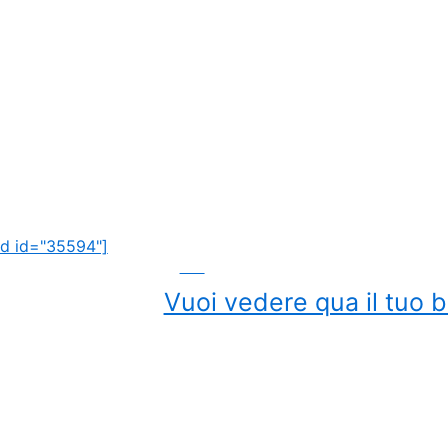
d id="35594"]
ADS
Vuoi vedere qua il tuo b