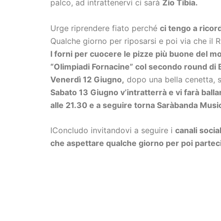
palco, ad intrattenervi ci sarà
Zio Tibia.
Urge riprendere fiato perché
ci tengo a rico
Qualche giorno per riposarsi e poi via che il R
I forni per cuocere le pizze più buone del 
“Olimpiadi Fornacine” col secondo round di 
Venerdì 12 Giugno,
dopo una bella cenetta, s
Sabato 13 Giugno v’intratterrà e vi farà bal
alle 21.30 e a seguire torna Saràbanda Musi
IConcludo invitandovi a seguire i
canali socia
che aspettare qualche giorno per poi partecip