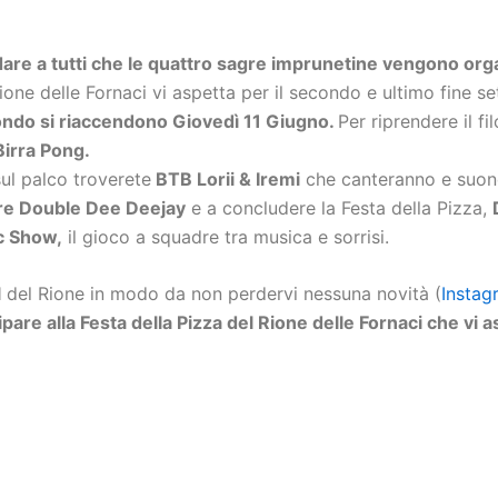
rdare a tutti che le quattro sagre imprunetine vengono org
ione delle Fornaci vi aspetta per il secondo e ultimo fine s
mondo si riaccendono Giovedì 11 Giugno.
Per riprendere il f
Birra Pong.
ul palco troverete
BTB Lorii & Iremi
che canteranno e suone
lare Double Dee Deejay
e a concludere la Festa della Pizza,
c Show,
il gioco a squadre tra musica e sorrisi.
l
del Rione in modo da non perdervi nessuna novità (
Instag
are alla Festa della Pizza del Rione delle Fornaci che vi a