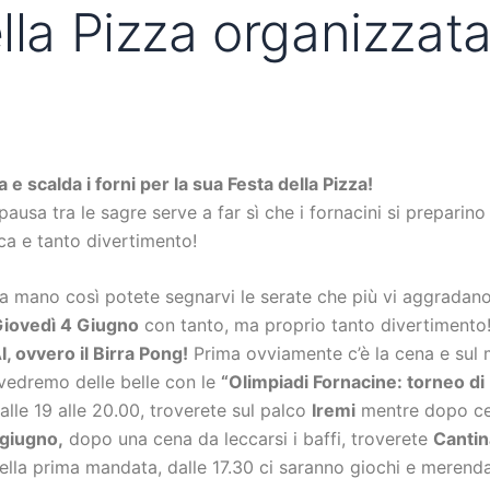
lla Pizza organizzata
 e scalda i forni per la sua Festa della Pizza!
usa tra le sagre serve a far sì che i fornacini si preparino 
ca e tanto divertimento!
 mano così potete segnarvi le serate che più vi aggradano
 Giovedì 4 Giugno
con tanto, ma proprio tanto divertimento! I
 ovvero il Birra Pong!
Prima ovviamente c’è la cena e sul m
 vedremo delle belle con le
“Olimpiadi Fornacine: torneo di
dalle 19 alle 20.00, troverete sul palco
Iremi
mentre dopo ce
 giugno,
dopo una cena da leccarsi i baffi, troverete
Cantin
della prima mandata, dalle 17.30 ci saranno giochi e merenda 