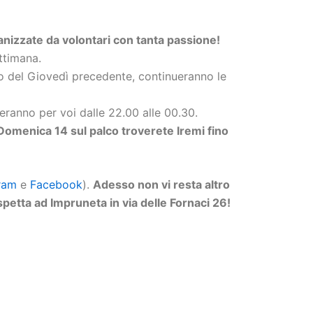
anizzate da volontari con tanta passione!
ettimana.
ilo del Giovedì precedente, continueranno le
ranno per voi dalle 22.00 alle 00.30.
Domenica 14 sul palco troverete Iremi fino
ram
e
Facebook
).
Adesso non vi resta altro
spetta ad Impruneta in via delle Fornaci 26!