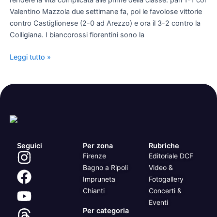
rendere la vita complicata alle prime della classe: pari 1-1 col
Rondinella
Valentino Mazzola due settimane fa, poi le favolose vittorie
contro Castiglionese (2-0 ad Arezzo) e ora il 3-2 contro la
Colligiana. I biancorossi fiorentini sono la
Leggi tutto »
Seguici
Per zona
Rubriche
Firenze
Editoriale DCF
Bagno a Ripoli
Video &
Impruneta
Fotogallery
Chianti
Concerti &
Eventi
Per categoria