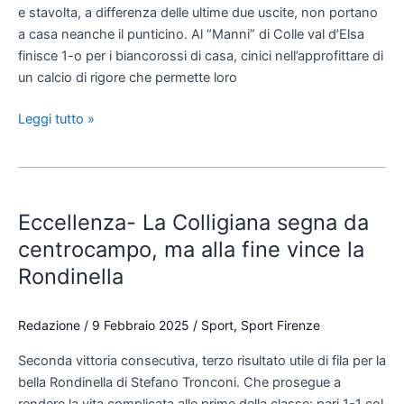
ancora
e stavolta, a differenza delle ultime due uscite, non portano
quart’ultima
a casa neanche il punticino. Al “Manni” di Colle val d’Elsa
finisce 1-o per i biancorossi di casa, cinici nell’approfittare di
un calcio di rigore che permette loro
Leggi tutto »
Eccellenza-
La
Eccellenza- La Colligiana segna da
Colligiana
segna
centrocampo, ma alla fine vince la
da
Rondinella
centrocampo,
ma
Redazione
/
9 Febbraio 2025
/
Sport
,
Sport Firenze
alla
fine
Seconda vittoria consecutiva, terzo risultato utile di fila per la
vince
bella Rondinella di Stefano Tronconi. Che prosegue a
la