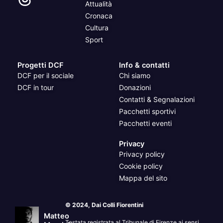
Attualità
Cronaca
Cultura
Sport
Progetti DCF
Info & contatti
DCF per il sociale
Chi siamo
DCF in tour
Donazioni
Contatti & Segnalazioni
Pacchetti sportivi
Pacchetti eventi
Privacy
Privacy policy
Cookie policy
Mappa del sito
© 2024, Dai Colli Fiorentini
Matteo
Testata registrata al Tribunale di Firenze ai sensi