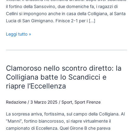
il fortino della Sansovino, due domeniche fa, i ragazzi di
Cellini si impongono anche in casa della Colligiana, al Santa
Lucia di San Gimignano. Finisce 2-1 per i […]
Leggi tutto »
Clamoroso
nello
Clamoroso nello scontro diretto: la
scontro
diretto:
Colligiana batte lo Scandicci e
la
riapre l’Eccellenza
Colligiana
batte
Redazione
/
3 Marzo 2025
/
Sport
,
Sport Firenze
lo
Scandicci
La sorpresa arriva, fortissima, sul campo della Colligiana. Al
e
“Manni”, fortino biancorosso, si riapre virtualmente il
riapre
campionato di Eccellenza. Quel Girone B che pareva
l’Eccellenza