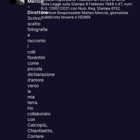
Merciai
della Legge sulla Stampa 8 Febbraio 1948 n.47, num.
-
R.G. 12957/2021 con Num. Reg. Stampa 6152.
Direttore
Direttore Responsabile Matteo Merciai, giornalista
pubblicista tessera n.162969
Scrivo,
scatto
fotografie
e
racconto
i
colli
fiorentini
come
piccola
dichiarazione
d’amore
verso
la
mia
terra.
Ho
collaborato
con
Calciopiù,
Chiantisette,
Corriere