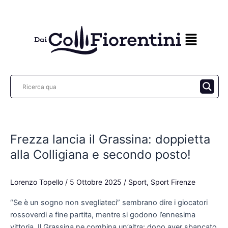
Vai
al
contenuto
Frezza
lancia
Frezza lancia il Grassina: doppietta
il
Grassina:
alla Colligiana e secondo posto!
doppietta
alla
Lorenzo Topello
/
5 Ottobre 2025
/
Sport
,
Sport Firenze
Colligiana
e
“Se è un sogno non svegliateci” sembrano dire i giocatori
secondo
rossoverdi a fine partita, mentre si godono l’ennesima
posto!
vittoria. Il Grassina ne combina un’altra: dopo aver sbancato