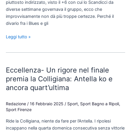
piuttosto indirizzato, visto il +6 con cui lo Scandicci da
diverse settimane governava il gruppo, ecco che
improvvisamente non dà più troppe certezze. Perché il
divario fra i Blues e gli
Leggi tutto »
Eccellenza-
Un
Eccellenza- Un rigore nel finale
rigore
nel
premia la Colligiana: Antella ko e
finale
ancora quart’ultima
premia
la
Redazione
/
16 Febbraio 2025
/
Sport
,
Sport Bagno a Ripoli
,
Colligiana:
Sport Firenze
Antella
ko
Ride la Colligiana, niente da fare per l’Antella. I ripolesi
e
incappano nella quarta domenica consecutiva senza vittorie