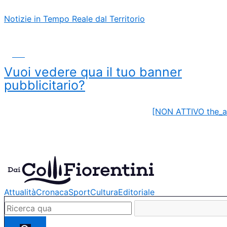
Vai
Navigazione
Notizie in Tempo Reale dal Territorio
al
articoli
contenuto
ADS
Vuoi vedere qua il tuo banner
pubblicitario?
[NON ATTIVO the_a
Attualità
Cronaca
Sport
Cultura
Editoriale