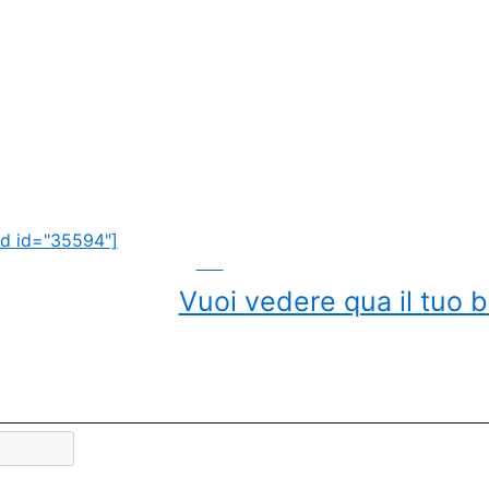
d id="35594"]
ADS
Vuoi vedere qua il tuo b