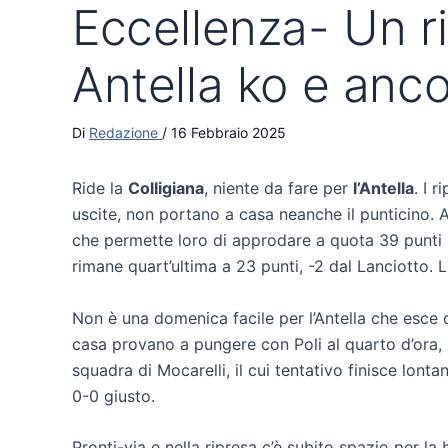
Eccellenza- Un ri
Antella ko e anco
Di
Redazione
/
16 Febbraio 2025
Ride la
Colligiana
, niente da fare per
l’Antella
. I 
uscite, non portano a casa neanche il punticino. Al 
che permette loro di approdare a quota 39 punti i
rimane quart’ultima a 23 punti, -2 dal Lanciotto. L
Non è una domenica facile per l’Antella che esce 
casa provano a pungere con Poli al quarto d’ora, s
squadra di Mocarelli, il cui tentativo finisce lont
0-0 giusto.
Pronti-via e nella ripresa c’è subito spazio per la