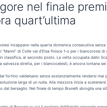
gore nel finale premi
ra quart’ultima
ripolesi incappano nella quarta domenica consecutiva senza v
“Manni” di Colle val d’Elsa finisce 1-o per i biancorossi di ca
n classifica, al secondo posto. La vetta occupata dallo Sca
a salvezza diretta, per i biancocelesti, è ancora lontana se
dal fortino valdelsano senza sostanzialmente rendersi mai pe
oluzione larga di un nulla. Alla mezzora inizia a scatenarsi
ano dal bersaglio. Nel finale di tempo Brunelli sbroglia una s
 botta di Baccani su cui il portiere dell’Antella risponde p