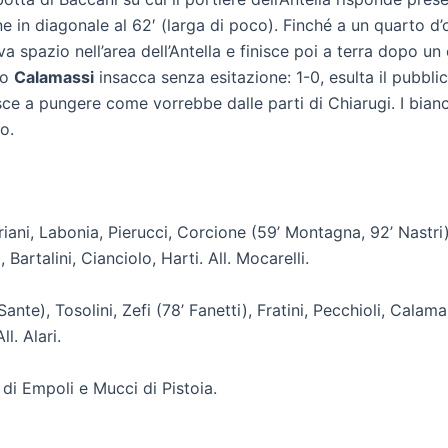
e in diagonale al 62′ (larga di poco). Finché a un quarto d’or
 spazio nell’area dell’Antella e finisce poi a terra dopo un 
to
Calamassi
insacca senza esitazione: 1-0, esulta il pubbli
esce a pungere come vorrebbe dalle parti di Chiarugi. I bian
o.
ani, Labonia, Pierucci, Corcione (59’ Montagna, 92’ Nastri),
 Bartalini, Cianciolo, Harti. All. Mocarelli.
 Sante), Tosolini, Zefi (78’ Fanetti), Fratini, Pecchioli, Calama
l. Alari.
di Empoli e Mucci di Pistoia.