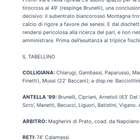
tirocross al 49′ (respinge Brunelli), una conclusion
decisivo: il subentrato biancorosso Montagna trova
calcio di rigore a favore dei senesi. E dal dischet
rendersi pericolosa alla ricerca del pari, e non ri
amministrare. Prima dell’esultanza al triplice fischi
IL TABELLINO
COLLIGIANA:
Chiarugi, Gambassi, Paparusso, Mari
Finetti), Mussi (22’ Baccani); a disp.ne: Bacciottini,
ANTELLA ‘99:
Brunelli, Cipriani, Arnetoli (63’ Del
Scro’, Manetti, Becucci, Liguori, Batistini, Vigano. Al
ARBITRO:
Magherini di Prato, coad. da Napolano 
RETI:
74′ Calamassi