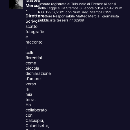
Matteo
Testata registrata al Tribunale di Firenze ai sensi
Merciai
della Legge sulla Stampa 8 Febbraio 1948 n.47, num.
-
R.G. 12957/2021 con Num. Reg. Stampa 6152.
Direttore
Direttore Responsabile Matteo Merciai, giornalista
pubblicista tessera n.162969
Scrivo,
scatto
fotografie
e
racconto
i
colli
fiorentini
come
piccola
dichiarazione
d’amore
verso
la
mia
terra.
Ho
collaborato
con
Calciopiù,
Chiantisette,