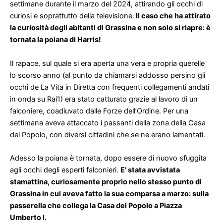
settimane durante il marzo del 2024, attirando gli occhi di
curiosi e soprattutto della televisione.
Il caso che ha attirato
la curiosità degli abitanti di Grassina e non solo si riapre: è
tornata la poiana di Harris!
Il rapace, sul quale si era aperta una vera e propria querelle
lo scorso anno (
al punto da chiamarsi addosso persino gli
occhi de La Vita in Diretta con frequenti collegamenti andati
in onda su Rai1
) era stato catturato grazie al lavoro di un
falconiere, coadiuvato dalle Forze dell’Ordine.
Per una
settimana aveva attaccato i passanti della zona della Casa
del Popolo, con diversi cittadini che se ne erano lamentati.
Adesso la poiana è tornata, dopo essere di nuovo sfuggita
agli occhi degli esperti falconieri.
E’ stata avvistata
stamattina, curiosamente proprio nello stesso punto di
Grassina in cui aveva fatto la sua comparsa a marzo: sulla
passerella che collega la Casa del Popolo a Piazza
Umberto I.