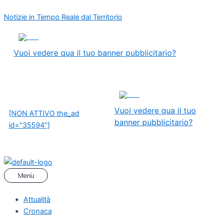
Vai
Menu
Navigazione
Notizie in Tempo Reale dal Territorio
al
articoli
contenuto
ADS
Vuoi vedere qua il tuo banner pubblicitario?
ADS
Vuoi vedere qua il tuo
[NON ATTIVO the_ad
banner pubblicitario?
id="35594"]
Attualità
Cronaca