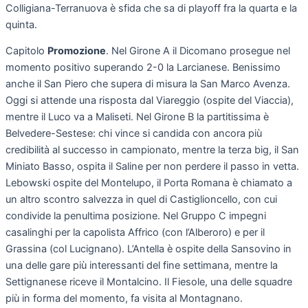
Colligiana-Terranuova è sfida che sa di playoff fra la quarta e la
quinta.
Capitolo
Promozione
. Nel Girone A il Dicomano prosegue nel
momento positivo superando 2-0 la Larcianese. Benissimo
anche il San Piero che supera di misura la San Marco Avenza.
Oggi si attende una risposta dal Viareggio (ospite del Viaccia),
mentre il Luco va a Maliseti. Nel Girone B la partitissima è
Belvedere-Sestese: chi vince si candida con ancora più
credibilità al successo in campionato, mentre la terza big, il San
Miniato Basso, ospita il Saline per non perdere il passo in vetta.
Lebowski ospite del Montelupo, il Porta Romana è chiamato a
un altro scontro salvezza in quel di Castiglioncello, con cui
condivide la penultima posizione. Nel Gruppo C impegni
casalinghi per la capolista Affrico (con l’Alberoro) e per il
Grassina (col Lucignano). L’Antella è ospite della Sansovino in
una delle gare più interessanti del fine settimana, mentre la
Settignanese riceve il Montalcino. Il Fiesole, una delle squadre
più in forma del momento, fa visita al Montagnano.