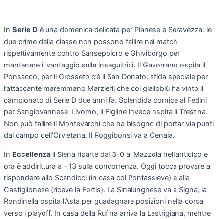
In
Serie D
è una domenica delicata per Pianese e Seravezza: le
due prime della classe non possono fallire nei match
rispettivamente contro Sansepolcro e Ghiviborgo per
mantenere il vantaggio sulle inseguitrici. Il Gavorrano ospita il
Ponsacco, per il Grosseto c’è il San Donato: sfida speciale per
l’attaccante maremmano Marzierli che coi gialloblù ha vinto il
campionato di Serie D due anni fa. Splendida cornice al Fedini
per Sangiovannese-Livorno, il Figline invece ospita il Trestina.
Non può fallire il Montevarchi che ha bisogno di portar via punti
dal campo dell’Orvietana. Il Poggibonsi va a Cenaia.
In
Eccellenza
il Siena riparte dal 3-0 al Mazzola nell’anticipo e
ora è addirittura a +13 sulla concorrenza. Oggi tocca provare a
rispondere allo Scandicci (in casa col Pontassieve) e alla
Castiglionese (riceve la Fortis). La Sinalunghese va a Signa, la
Rondinella ospita l’Asta per guadagnare posizioni nella corsa
verso i playoff. In casa della Rufina arriva la Lastrigiana, mentre