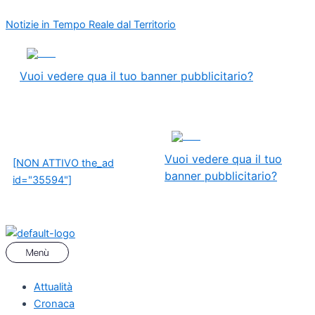
Vai
Menu
Navigazione
Notizie in Tempo Reale dal Territorio
al
articoli
contenuto
ADS
Vuoi vedere qua il tuo banner pubblicitario?
ADS
Vuoi vedere qua il tuo
[NON ATTIVO the_ad
banner pubblicitario?
id="35594"]
Attualità
Cronaca