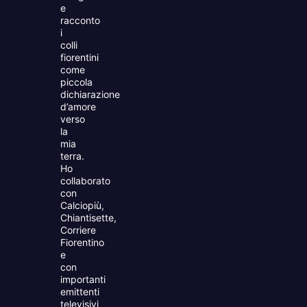
e
racconto
i
colli
fiorentini
come
piccola
dichiarazione
d’amore
verso
la
mia
terra.
Ho
collaborato
con
Calciopiù,
Chiantisette,
Corriere
Fiorentino
e
con
importanti
emittenti
televisivi