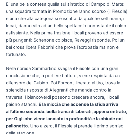
E’ una bella contesa quella sul sintetico di Campo di Marte:
una squadra tornata in Promozione l’anno scorso (il Fiesole)
e una che alla categoria si è iscritta da qualche settimana, i
locali, danno vita ad un bello spettacolo nonostante il caldo
asfissiante. Nella prima frazione i locali provano ad essere
più pungenti: Schenone colpisce, Raveggi risponde. Poi un
bel cross libera Fabbrini che prova l’acrobazia ma non è
fortunato.
Nella ripresa Sammartino sveglia il Fiesole con una gran
conclusione che, a portiere battuto, viene respinta da un
difensore del Cubino. Poi Forconi, liberato al tiro, trova la
splendida risposta di Allegranti che manda contro la
traversa. I biancoverdi possono crescere ancora, i locali
paiono stanchi.
E la miccia che accende la sfida arriva
all’ultimo secondo: bella trama di Liberati, appena entrato,
per Gigli che viene lanciato in profondità e la chiude col
pallonetto.
Uno a zero, il Fiesole si prende il primo sorriso
della stagione.