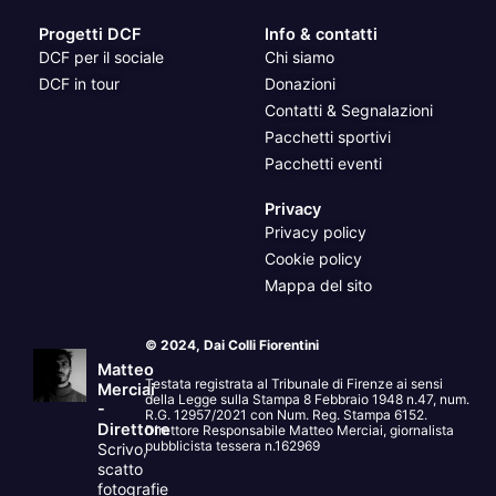
Progetti DCF
Info & contatti
DCF per il sociale
Chi siamo
DCF in tour
Donazioni
Contatti & Segnalazioni
Pacchetti sportivi
Pacchetti eventi
Privacy
Privacy policy
Cookie policy
Mappa del sito
© 2024, Dai Colli Fiorentini
Matteo
Testata registrata al Tribunale di Firenze ai sensi
Merciai
della Legge sulla Stampa 8 Febbraio 1948 n.47, num.
-
R.G. 12957/2021 con Num. Reg. Stampa 6152.
Direttore
Direttore Responsabile Matteo Merciai, giornalista
pubblicista tessera n.162969
Scrivo,
scatto
fotografie