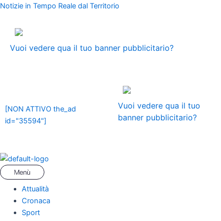
Vai
Menu
Navigazione
Notizie in Tempo Reale dal Territorio
al
articoli
contenuto
ADS
Vuoi vedere qua il tuo banner pubblicitario?
ADS
Vuoi vedere qua il tuo
[NON ATTIVO the_ad
banner pubblicitario?
id="35594"]
Attualità
Cronaca
Sport