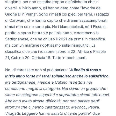
stagione, per non risentire troppo dell’etichetta che in
diversi, a inizio anno, gli hanno dato come “favorita del
Girone D in Prima”. Sono rimasti coi piedi per terra, i ragazzi
di Carovani, che hanno capito che di ammazzacampionati
ormai non ce ne sono più. Nè i biancocelesti, nè il Fiesole,
partito a spron battuto e poi rallentato, e nemmeno la
Settignanese, che ha chiuso il 2021 da prima in classifica
ma con un margine ridottissimo sulle inseguitrici. La
classifica dice che i rossoneri sono a 22, Affrico e Fiesole
21, Cubino 20, Cerbaia 18. Tutto in pochi punti.
No, di corazzate non si può parlare:
“
A livello di rosa a
inizio anno forse mi sarei sbilanciato anche io sull’Affrico.
Ma Settignanese, Fiesole e Cubino rispetto a noi
conoscono meglio la categoria. Noi siamo un gruppo che
viene da categorie superiori e soprattutto siamo tutti nuovi.
Abbiamo avuto alcune difficoltà, per non parlare degli
infortuni che ci hanno caratterizzato: Mecocci, Papini,
Villagatti, Leggiero hanno saltato diverse partite”
dice