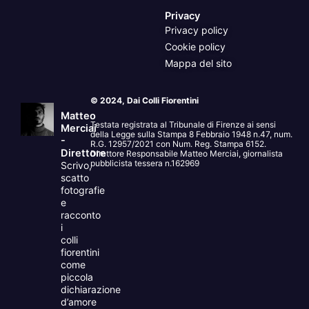
Privacy
Privacy policy
Cookie policy
Mappa del sito
© 2024, Dai Colli Fiorentini
Matteo
Testata registrata al Tribunale di Firenze ai sensi
Merciai
della Legge sulla Stampa 8 Febbraio 1948 n.47, num.
-
R.G. 12957/2021 con Num. Reg. Stampa 6152.
Direttore
Direttore Responsabile Matteo Merciai, giornalista
pubblicista tessera n.162969
Scrivo,
scatto
fotografie
e
racconto
i
colli
fiorentini
come
piccola
dichiarazione
d’amore