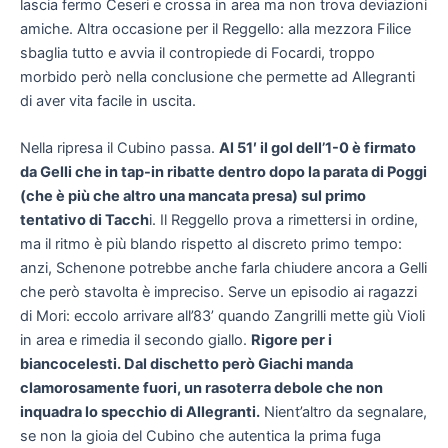
lascia fermo Ceseri e crossa in area ma non trova deviazioni
amiche. Altra occasione per il Reggello: alla mezzora Filice
sbaglia tutto e avvia il contropiede di Focardi, troppo
morbido però nella conclusione che permette ad Allegranti
di aver vita facile in uscita.
Nella ripresa il Cubino passa.
Al 51′ il gol dell’1-0 è firmato
da Gelli che in tap-in ribatte dentro dopo la parata di Poggi
(che è più che altro una mancata presa) sul primo
tentativo di Tacch
i. Il Reggello prova a rimettersi in ordine,
ma il ritmo è più blando rispetto al discreto primo tempo:
anzi, Schenone potrebbe anche farla chiudere ancora a Gelli
che però stavolta è impreciso. Serve un episodio ai ragazzi
di Mori: eccolo arrivare all’83’ quando Zangrilli mette giù Violi
in area e rimedia il secondo giallo.
Rigore per i
biancocelesti. Dal dischetto però Giachi manda
clamorosamente fuori, un rasoterra debole che non
inquadra lo specchio di Allegranti.
Nient’altro da segnalare,
se non la gioia del Cubino che autentica la prima fuga