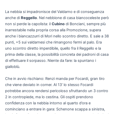
La nebbia si impadronisce del Valdarno e di conseguenza
anche di
Reggello
. Nel nebbione di casa biancoceleste però
non si perde la capolista: il
Cubino
di Bonciani, sempre più
inarrestabile nella propria corsa alla Promozione, supera
anche i biancazzurri di Mori nello scontro diretto. E sale a 38
punti, +5 sui valdarnesi che rimangono fermi al palo. Era
uno scontro diretto imperdibile, quello fra il Reggello e la
prima della classe, la possibilità concreta dei padroni di casa
di effettuare il sorpasso. Niente da fare: la spuntano i
gialloblù.
Che in avvio rischiano: Renzi manda per Focardi, gran tiro
che viene deviato in corner. Al 13′ lo stesso Focardi
potrebbe ancora rendersi pericoloso sfruttando un 3 contro
2 in contropiede, ma lo cestina. Gli ospiti prendono
confidenza con la nebbia intorno al quarto d’ora e
cominciano a entrare in gara: Schenone scappa a sinistra,