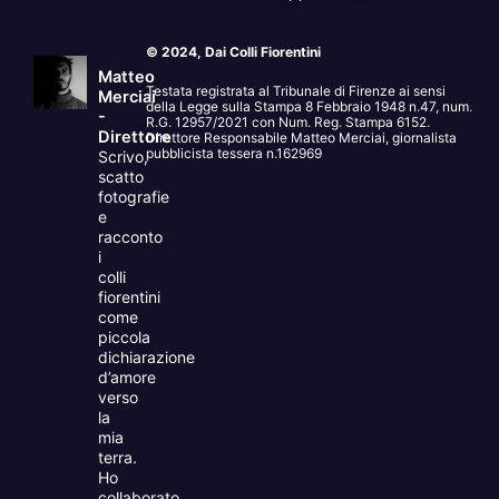
© 2024, Dai Colli Fiorentini
Matteo
Testata registrata al Tribunale di Firenze ai sensi
Merciai
della Legge sulla Stampa 8 Febbraio 1948 n.47, num.
-
R.G. 12957/2021 con Num. Reg. Stampa 6152.
Direttore
Direttore Responsabile Matteo Merciai, giornalista
pubblicista tessera n.162969
Scrivo,
scatto
fotografie
e
racconto
i
colli
fiorentini
come
piccola
dichiarazione
d’amore
verso
la
mia
terra.
Ho
collaborato