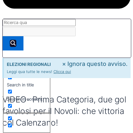
×
Ignora questo avviso.
ELEZIONI REGIONALI
Exact matches only
Leggi qua tutte le news!
Clicca qui
Search in title
VIDEO- Prima Categoria, due gol
Search in content
favolosi per il Novoli: che vittoria
col Calenzano!