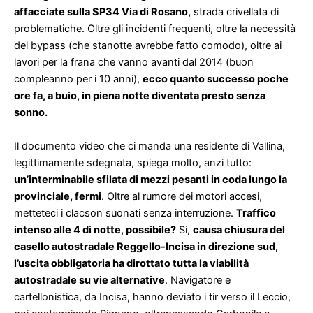
affacciate sulla SP34 Via di Rosano,
strada
crivellata di
problematiche. Oltre gli incidenti frequenti, oltre la necessità
del bypass (che stanotte avrebbe fatto comodo), oltre ai
lavori per la frana che vanno avanti dal 2014 (buon
compleanno per i 10 anni),
ecco quanto successo poche
ore fa, a buio, in piena notte diventata presto senza
sonno.
Il documento video che ci manda una residente di Vallina,
legittimamente sdegnata, spiega molto, anzi tutto:
un’interminabile sfilata di mezzi pesanti in coda lungo la
provinciale, fermi
. Oltre al rumore dei motori accesi,
metteteci i clacson suonati senza interruzione.
Traffico
intenso alle 4 di notte, possibile?
Si,
causa chiusura del
casello autostradale Reggello-Incisa in direzione sud,
l’uscita obbligatoria ha dirottato tutta la viabilità
autostradale su vie alternative
. Navigatore e
cartellonistica, da Incisa, hanno deviato i tir verso il Leccio,