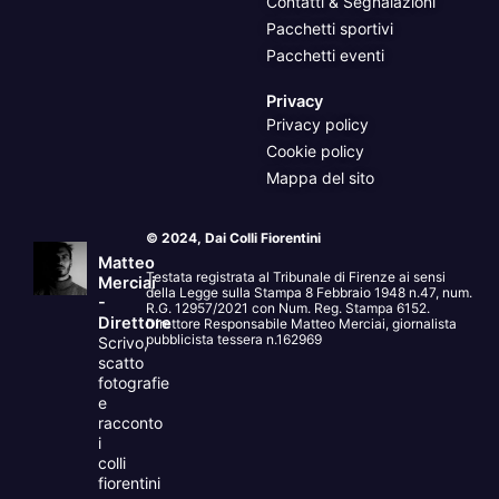
Contatti & Segnalazioni
Pacchetti sportivi
Pacchetti eventi
Privacy
Privacy policy
Cookie policy
Mappa del sito
© 2024, Dai Colli Fiorentini
Matteo
Testata registrata al Tribunale di Firenze ai sensi
Merciai
della Legge sulla Stampa 8 Febbraio 1948 n.47, num.
-
R.G. 12957/2021 con Num. Reg. Stampa 6152.
Direttore
Direttore Responsabile Matteo Merciai, giornalista
pubblicista tessera n.162969
Scrivo,
scatto
fotografie
e
racconto
i
colli
fiorentini