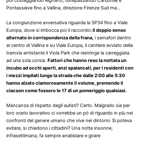
poi costeggiando Rignano, oltrepassando Carbonile e
Pontassieve fino a Vallina, direzione Firenze Sud ma…
La congiunzione avversativa riguarda la SP34 fino a Viale
Europa, dove si imbocca poi il raccordo
: il doppio senso
alternato in corrispondenza della frana,
i semafori dentro
al centro di Vallina e su Viale Europa, il cantiere avviato della
tramvia antistante il Viola Park che restringe la carreggiata
ad una sola corsia.
Fattori che hanno reso la nottata un
incubo ad occhi aperti, anzi spalancati, per i residenti con
i mezzi impilati lungo la strada che dalle 2:00 alle 5:30
hanno alzato clamorosamente il volume, premendo il
clacson come fossero le 17 di un pomeriggio qualsiasi.
Mancanza di rispetto degli autisti? Certo. Malgrado sia per
loro orario lavorativo ci vorrebbe un pò di riguardo in più nei
confronti del genere umano che vive nei dintorni. Si poteva
evitare, si chiedono i cittadini? Una notte insonne,
infrasettimana, fa sempre arrabbiare e girare