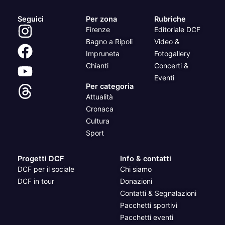
Seguici
Per zona
Rubriche
Firenze
Editoriale DCF
Bagno a Ripoli
Video &
Impruneta
Fotogallery
Chianti
Concerti &
Eventi
Per categoria
Attualità
Cronaca
Cultura
Sport
Progetti DCF
Info & contatti
DCF per il sociale
Chi siamo
DCF in tour
Donazioni
Contatti & Segnalazioni
Pacchetti sportivi
Pacchetti eventi