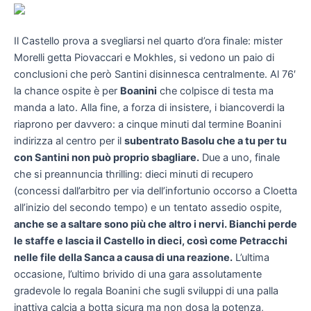
Il Castello prova a svegliarsi nel quarto d’ora finale: mister
Morelli getta Piovaccari e Mokhles, si vedono un paio di
conclusioni che però Santini disinnesca centralmente. Al 76′
la chance ospite è per
Boanini
che colpisce di testa ma
manda a lato. Alla fine, a forza di insistere, i biancoverdi la
riaprono per davvero: a cinque minuti dal termine Boanini
indirizza al centro per il
subentrato Basolu che a tu per tu
con Santini non può proprio sbagliare.
Due a uno, finale
che si preannuncia thrilling: dieci minuti di recupero
(concessi dall’arbitro per via dell’infortunio occorso a Cloetta
all’inizio del secondo tempo) e un tentato assedio ospite,
anche se a saltare sono più che altro i nervi. Bianchi perde
le staffe e lascia il Castello in dieci, così come Petracchi
nelle file della Sanca a causa di una reazione.
L’ultima
occasione, l’ultimo brivido di una gara assolutamente
gradevole lo regala Boanini che sugli sviluppi di una palla
inattiva calcia a botta sicura ma non dosa la potenza,