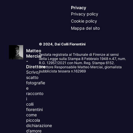
Privacy
Privacy policy
Cookie policy
Mappa del sito
© 2024, Dai Colli Fiorentini
Matteo
Testata registrata al Tribunale di Firenze ai sensi
Merciai
della Legge sulla Stampa 8 Febbraio 1948 n.47, num.
-
R.G. 12957/2021 con Num. Reg. Stampa 6152.
Direttore
Direttore Responsabile Matteo Merciai, giornalista
pubblicista tessera n.162969
Scrivo,
scatto
fotografie
e
racconto
i
colli
fiorentini
come
piccola
dichiarazione
d’amore