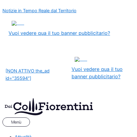
Vai
Menu
Cuore
Notizie in Tempo Reale dal Territorio
al
e
contenuto
nervi:
ADS
la
Rufina
Vuoi vedere qua il tuo banner pubblicitario?
strappa
un
gran
ADS
pareggio
Vuoi vedere qua il tuo
in
[NON ATTIVO the_ad
banner pubblicitario?
9
id="35594"]
contro
11!
Attualità