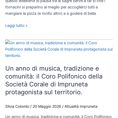
questo weekend di pausa tra le sagre serve a far sì che i
fornacini si preparino al meglio per accoglierci tutti a
mangiare la pizza (e molto altro) e a godere di bella
Leggi tutto »
Un
anno
di
musica,
Un anno di musica, tradizione e
tradizione
e
comunità: il Coro Polifonico della
comunità:
Società Corale di Impruneta
il
protagonista sul territorio.
Coro
Polifonico
della
Silvia Colombi
/
20 Maggio 2026
/
Attualità Impruneta
Società
Un anno di musica, tradizione e comunità: il Coro Polifonico