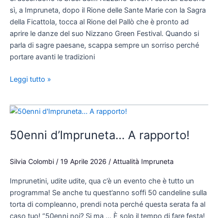
sì, a Impruneta, dopo il Rione delle Sante Marie con la Sagra
della Ficattola, tocca al Rione del Pallò che è pronto ad
aprire le danze del suo Nizzano Green Festival. Quando si
parla di sagre paesane, scappa sempre un sorriso perché
portare avanti le tradizioni
Leggi tutto »
50enni
d’Impruneta…
50enni d’Impruneta… A rapporto!
A
rapporto!
Silvia Colombi
/
19 Aprile 2026
/
Attualità Impruneta
Imprunetini, udite udite, qua c’è un evento che è tutto un
programma! Se anche tu quest’anno soffi 50 candeline sulla
torta di compleanno, prendi nota perché questa serata fa al
caso tuo! “50enni noi? Si ma … È solo il tempo di fare festa!