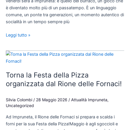
venerdì sera a Impruneta: è quello del burraco, un gioco che
è diventato molto più di un passatempo. È un linguaggio
comune, un ponte tra generazioni, un momento autentico di
socialità in un tempo sempre più
Leggi tutto »
Torna
la
Festa
Torna la Festa della Pizza
della
Pizza
organizzata dal Rione delle Fornaci!
organizzata
dal
Silvia Colombi
/
28 Maggio 2026
/
Attualità Impruneta
,
Rione
Uncategorized
delle
Fornaci!
Ad Impruneta, il Rione delle Fornaci si prepara e scalda i
forni per la sua Festa della Pizza!Maggio è agli sgoccioli e