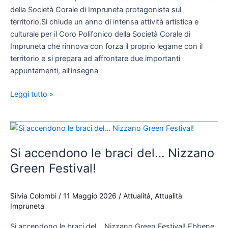
Corale
della Società Corale di Impruneta protagonista sul
di
territorio.Si chiude un anno di intensa attività artistica e
Impruneta
culturale per il Coro Polifonico della Società Corale di
protagonista
Impruneta che rinnova con forza il proprio legame con il
sul
territorio e si prepara ad affrontare due importanti
territorio.
appuntamenti, all’insegna
Leggi tutto »
Si
accendono
Si accendono le braci del… Nizzano
le
braci
Green Festival!
del…
Nizzano
Silvia Colombi
/
11 Maggio 2026
/
Attualità
,
Attualità
Green
Impruneta
Festival!
Si accendono le braci del… Nizzano Green Festival! Ebbene