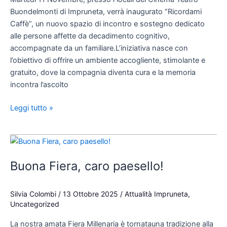
da
Buondelmonti di Impruneta, verrà inaugurato “Ricordami
decadimento
Caffè”, un nuovo spazio di incontro e sostegno dedicato
cognitivo.
alle persone affette da decadimento cognitivo,
accompagnate da un familiare.L’iniziativa nasce con
l’obiettivo di offrire un ambiente accogliente, stimolante e
gratuito, dove la compagnia diventa cura e la memoria
incontra l’ascolto
Leggi tutto »
Buona
Fiera,
Buona Fiera, caro paesello!
caro
paesello!
Silvia Colombi
/
13 Ottobre 2025
/
Attualità Impruneta
,
Uncategorized
La nostra amata Fiera Millenaria è tornatauna tradizione alla