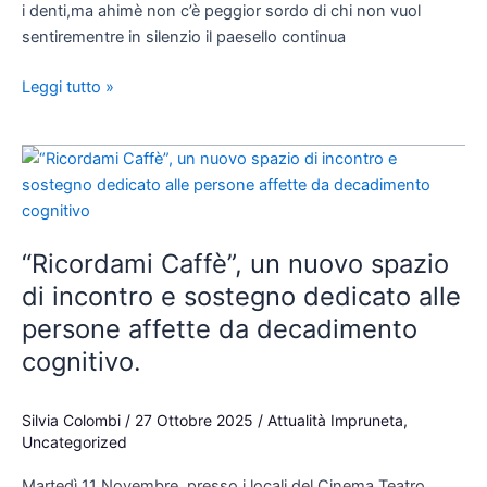
i denti,ma ahimè non c’è peggior sordo di chi non vuol
sentirementre in silenzio il paesello continua
Leggi tutto »
“Ricordami
Caffè”,
un
nuovo
“Ricordami Caffè”, un nuovo spazio
spazio
di
di incontro e sostegno dedicato alle
incontro
persone affette da decadimento
e
cognitivo.
sostegno
dedicato
alle
Silvia Colombi
/
27 Ottobre 2025
/
Attualità Impruneta
,
Uncategorized
persone
affette
Martedì 11 Novembre, presso i locali del Cinema Teatro