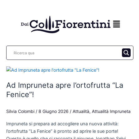
Vai
Paginazione
al
articoli
contenuto
Ad
Impruneta
Ad Impruneta apre l’ortofrutta “La
apre
l’ortofrutta
Fenice”!
“La
Fenice”!
Silvia Colombi
/
8 Giugno 2026
/
Attualità
,
Attualità Impruneta
Impruneta si prepara ad accogliere una nuova attività:
l’ortofrutta “La Fenice” è pronto ad aprire le sue porte!
Questo è quello che ci racconta il giovane Jonathan Selvi