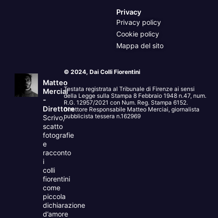
Privacy
Privacy policy
Cookie policy
Mappa del sito
© 2024, Dai Colli Fiorentini
Matteo
Testata registrata al Tribunale di Firenze ai sensi
Merciai
della Legge sulla Stampa 8 Febbraio 1948 n.47, num.
-
R.G. 12957/2021 con Num. Reg. Stampa 6152.
Direttore
Direttore Responsabile Matteo Merciai, giornalista
pubblicista tessera n.162969
Scrivo,
scatto
fotografie
e
racconto
i
colli
fiorentini
come
piccola
dichiarazione
d’amore