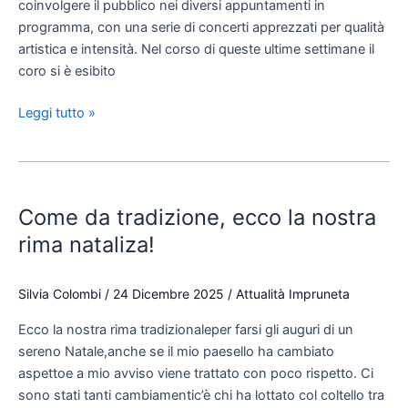
coinvolgere il pubblico nei diversi appuntamenti in
programma, con una serie di concerti apprezzati per qualità
artistica e intensità. Nel corso di queste ultime settimane il
coro si è esibito
Leggi tutto »
Come
da
Come da tradizione, ecco la nostra
tradizione,
ecco
rima nataliza!
la
nostra
Silvia Colombi
/
24 Dicembre 2025
/
Attualità Impruneta
rima
nataliza!
Ecco la nostra rima tradizionaleper farsi gli auguri di un
sereno Natale,anche se il mio paesello ha cambiato
aspettoe a mio avviso viene trattato con poco rispetto. Ci
sono stati tanti cambiamentic’è chi ha lottato col coltello tra