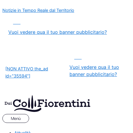
Vai
Menu
Serie
Notizie in Tempo Reale dal Territorio
al
D,
contenuto
che
ADS
playout:
Grosseto
Vuoi vedere qua il tuo banner pubblicitario?
salvo,
ma
un
ADS
mancato
Vuoi vedere qua il tuo
rigore
[NON ATTIVO the_ad
banner pubblicitario?
fa
id="35594"]
infuriare
il
Terranuova!
Attualità