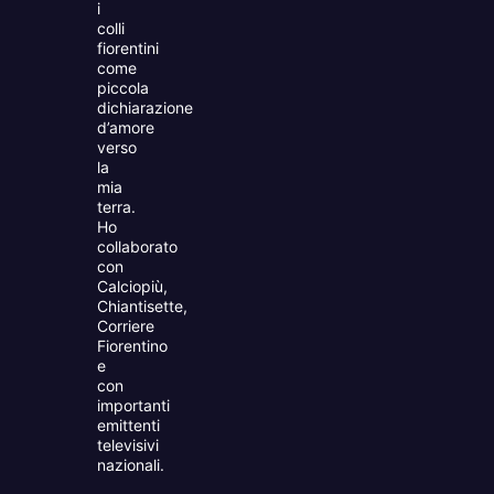
i
colli
fiorentini
come
piccola
dichiarazione
d’amore
verso
la
mia
terra.
Ho
collaborato
con
Calciopiù,
Chiantisette,
Corriere
Fiorentino
e
con
importanti
emittenti
televisivi
nazionali.