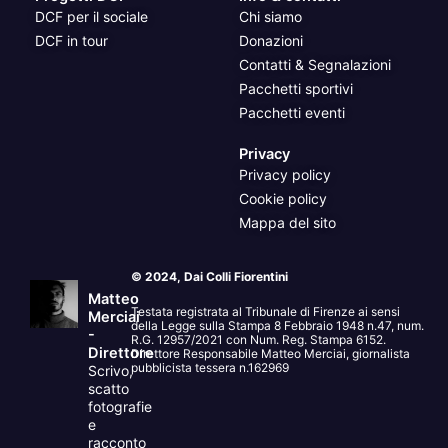
DCF per il sociale
Chi siamo
DCF in tour
Donazioni
Contatti & Segnalazioni
Pacchetti sportivi
Pacchetti eventi
Privacy
Privacy policy
Cookie policy
Mappa del sito
© 2024, Dai Colli Fiorentini
Matteo
Testata registrata al Tribunale di Firenze ai sensi
Merciai
della Legge sulla Stampa 8 Febbraio 1948 n.47, num.
-
R.G. 12957/2021 con Num. Reg. Stampa 6152.
Direttore
Direttore Responsabile Matteo Merciai, giornalista
pubblicista tessera n.162969
Scrivo,
scatto
fotografie
e
racconto