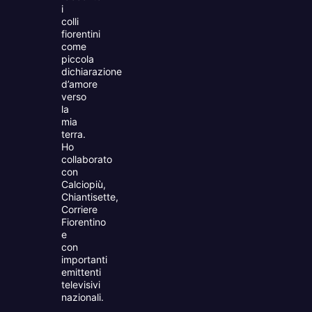
i
colli
fiorentini
come
piccola
dichiarazione
d’amore
verso
la
mia
terra.
Ho
collaborato
con
Calciopiù,
Chiantisette,
Corriere
Fiorentino
e
con
importanti
emittenti
televisivi
nazionali.