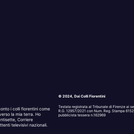
© 2024, Dai Colli Fiorentini
Testata registrata al Tribunale di Firenze ai 
onto i colli fiorentini come
R.G. 12957/2021 con Num. Reg. Stampa 6152. 
erso la mia terra. Ho
pubblicista tessera n.162969
ntisette, Corriere
tenti televisivi nazionali.