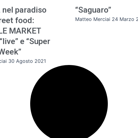
, nel paradiso
“Saguaro”
reet food:
Matteo Merciai
24 Marzo 
LLE MARKET
“live” e “Super
 Week”
ciai
30 Agosto 2021