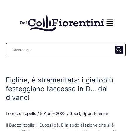
Vai
al
contenuto
Figline,
è
Figline, è strameritata: i gialloblù
strameritata:
i
festeggiano l’accesso in D… dal
gialloblù
divano!
festeggiano
l’accesso
Lorenzo Topello
/
8 Aprile 2023
/
Sport
,
Sport Firenze
in
D…
Il Buozzi toglie, il Buozzi dà. E la soddisfazione che si è
dal