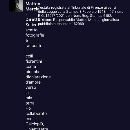
Matteo
Testata registrata al Tribunale di Firenze ai sensi
Merciai
della Legge sulla Stampa 8 Febbraio 1948 n.47, num.
-
R.G. 12957/2021 con Num. Reg. Stampa 6152.
Direttore
Direttore Responsabile Matteo Merciai, giornalista
pubblicista tessera n.162969
Scrivo,
scatto
fotografie
e
racconto
i
colli
fiorentini
come
piccola
dichiarazione
d’amore
verso
la
mia
terra.
Ho
collaborato
con
Calciopiù,
Chiantisette,