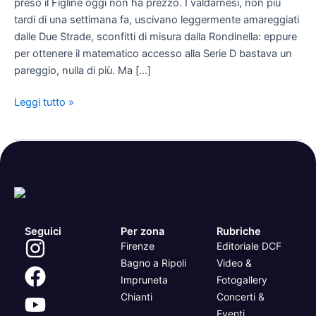
preso il Figline oggi non ha prezzo. I valdarnesi, non più
divano!
tardi di una settimana fa, uscivano leggermente amareggiati
dalle Due Strade, sconfitti di misura dalla Rondinella: eppure
per ottenere il matematico accesso alla Serie D bastava un
pareggio, nulla di più. Ma […]
Leggi tutto »
Seguici
Per zona
Rubriche
Firenze
Editoriale DCF
Bagno a Ripoli
Video &
Impruneta
Fotogallery
Chianti
Concerti &
Eventi