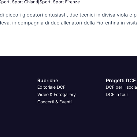
Sport
,
Sport Chianti|Sport
,
Sport Firenze
i piccoli giocatori entusiasti, due tecnici in divisa viola e 
va, in compagnia di due allenatori della Fiorentina in visita 
Rubriche
Progetti DCF
Editoriale DCF
DCF per il socia
Video & Fotogallery
DCF in tour
Concerti & Eventi