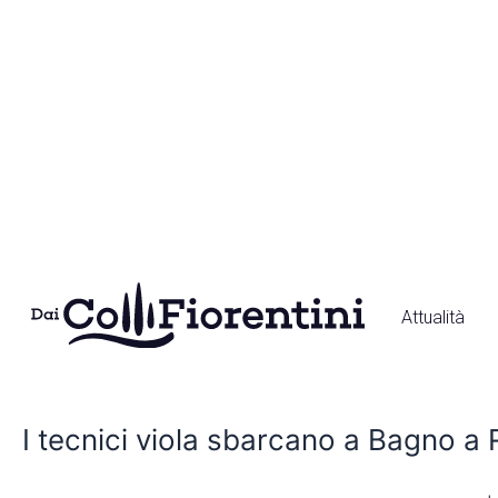
Vai
al
contenuto
Attualità
I
tecnici
I tecnici viola sbarcano a Bagno a R
viola
sbarcano
a