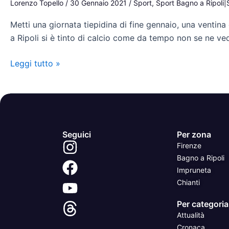
Lorenzo Topello
/
30 Gennaio 2021
/
Sport
,
Sport Bagno a Ripoli|
Bagno
Metti una giornata tiepidina di fine gennaio, una ventina d
a
a Ripoli si è tinto di calcio come da tempo non se ne vede
Ripoli:
allenamento
Leggi tutto »
speciale
per
i
piccoli
gialloblù
Seguici
Per zona
Firenze
Bagno a Ripoli
Impruneta
Chianti
Per categoria
Attualità
Cronaca