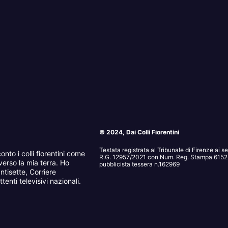
© 2024, Dai Colli Fiorentini
Testata registrata al Tribunale di Firenze ai 
onto i colli fiorentini come
R.G. 12957/2021 con Num. Reg. Stampa 6152. 
erso la mia terra. Ho
pubblicista tessera n.162969
ntisette, Corriere
tenti televisivi nazionali.