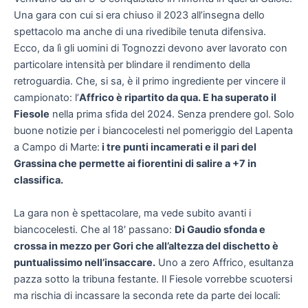
Una gara con cui si era chiuso il 2023 all’insegna dello
spettacolo ma anche di una rivedibile tenuta difensiva.
Ecco, da lì gli uomini di Tognozzi devono aver lavorato con
particolare intensità per blindare il rendimento della
retroguardia. Che, si sa, è il primo ingrediente per vincere il
campionato: l’
Affrico è ripartito da qua. E ha superato il
Fiesole
nella prima sfida del 2024. Senza prendere gol. Solo
buone notizie per i biancocelesti nel pomeriggio del Lapenta
a Campo di Marte:
i tre punti incamerati e il pari del
Grassina che permette ai fiorentini di salire a +7 in
classifica.
La gara non è spettacolare, ma vede subito avanti i
biancocelesti. Che al 18′ passano:
Di Gaudio sfonda e
crossa in mezzo per Gori che all’altezza del dischetto è
puntualissimo nell’insaccare.
Uno a zero Affrico, esultanza
pazza sotto la tribuna festante. Il Fiesole vorrebbe scuotersi
ma rischia di incassare la seconda rete da parte dei locali: