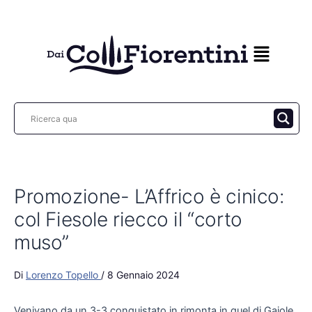
Vai
al
contenuto
Promozione- L’Affrico è cinico:
col Fiesole riecco il “corto
muso”
Di
Lorenzo Topello
/
8 Gennaio 2024
Venivano da un 3-3 conquistato in rimonta in quel di Gaiole.