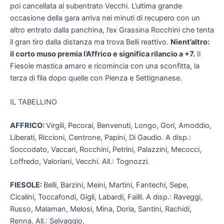
poi cancellata al subentrato Vecchi. L’ultima grande
occasione della gara arriva nei minuti di recupero con un
altro entrato dalla panchina, l’ex Grassina Rocchini che tenta
il gran tiro dalla distanza ma trova Belli reattivo.
Nient’altro:
il corto muso premia l’Affrico e significa rilancio a +7.
Il
Fiesole mastica amaro e ricomincia con una sconfitta, la
terza di fila dopo quelle con Pienza e Settignanese.
IL TABELLINO
AFFRICO:
Virgili, Pecorai, Benvenuti, Longo, Gori, Amoddio,
Liberati, Riccioni, Centrone, Papini, Di Gaudio. A disp.:
Soccodato, Vaccari, Rocchini, Petrini, Palazzini, Mecocci,
Loffredo, Valoriani, Vecchi. All.: Tognozzi.
FIESOLE:
Belli, Barzini, Meini, Martini, Fantechi, Sepe,
Cicalini, Toccafondi, Gigli, Labardi, Failli. A disp.: Raveggi,
Russo, Malaman, Melosi, Mina, Doria, Santini, Rachidi,
Renna. All.: Selvaggio.