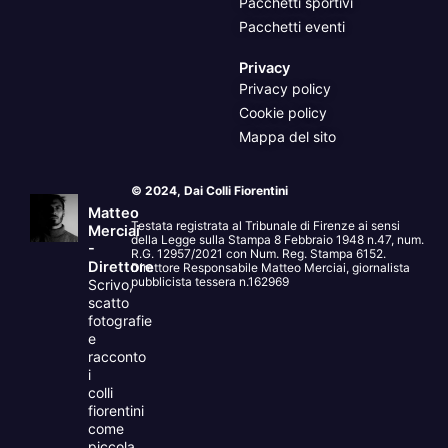
Pacchetti sportivi
Pacchetti eventi
Privacy
Privacy policy
Cookie policy
Mappa del sito
© 2024, Dai Colli Fiorentini
Matteo
Testata registrata al Tribunale di Firenze ai sensi
Merciai
della Legge sulla Stampa 8 Febbraio 1948 n.47, num.
-
R.G. 12957/2021 con Num. Reg. Stampa 6152.
Direttore
Direttore Responsabile Matteo Merciai, giornalista
pubblicista tessera n.162969
Scrivo,
scatto
fotografie
e
racconto
i
colli
fiorentini
come
piccola