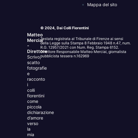
Mappa del sito
© 2024, Dai Colli Fiorentini
Matteo
Testata registrata al Tribunale di Firenze ai sensi
Merciai
della Legge sulla Stampa 8 Febbraio 1948 n.47, num.
-
R.G. 12957/2021 con Num. Reg. Stampa 6152.
Direttore
Direttore Responsabile Matteo Merciai, giornalista
pubblicista tessera n.162969
Scrivo,
scatto
fotografie
e
racconto
i
colli
fiorentini
come
piccola
dichiarazione
d’amore
verso
la
mia