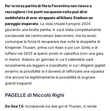
Per la terza partita di fila la Fiorentina non riesce a
raccogliere i tre punti ma questa volta può dirsi
soddisfatta di aver strappato all’Allianz Stadium un
pareggio insperato
. La viola chiude il proprio 2024
giocando una brutta partita, in cui è stata completamente
surclassata dal centrocampo bianconero, ma ha avuto
comunque la forza di recuperare due volte la doppietta di
Khephren Thuram, prima con Kean e poi con Sottil, e di
tuffarsi nel 2025 al quinto posto in classifica (con una gara
in meno). Adesso un gennaio in cui il calendario sarà
sicuramente più leggero e soprattutto in cui i dirigenti gigliati
avranno la possibilità (e il dovere) di rafforzare una squadra
che ancora ha legittimamente la possibilità di sognare
grandi traguardi.
PAGELLE di Niccolò Righi
De Gea 7,5
: incolpevole sui due gol di Thuram, si rende
protagonista nel primo tempo su una parata provvidenziale