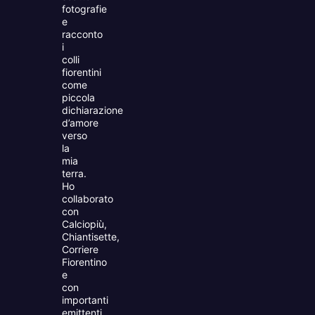
fotografie
e
racconto
i
colli
fiorentini
come
piccola
dichiarazione
d’amore
verso
la
mia
terra.
Ho
collaborato
con
Calciopiù,
Chiantisette,
Corriere
Fiorentino
e
con
importanti
emittenti