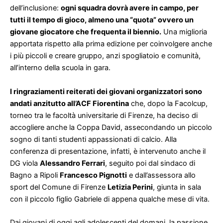
dell’inclusione:
ogni squadra dovrà avere in campo, per
tutti il tempo di gioco, almeno una “quota” ovvero un
giovane giocatore che frequenta il biennio.
Una miglioria
apportata rispetto alla prima edizione per coinvolgere anche
i più piccoli e creare gruppo, anzi spogliatoio e comunità,
all’interno della scuola in gara.
I ringraziamenti reiterati dei giovani organizzatori sono
andati anzitutto all’ACF Fiorentina
che, dopo la Facolcup,
torneo tra le facoltà universitarie di Firenze, ha deciso di
accogliere anche la Coppa David, assecondando un piccolo
sogno di tanti studenti appassionati di calcio. Alla
conferenza di presentazione, infatti, è intervenuto anche il
DG viola
Alessandro Ferrari
, seguito poi dal sindaco di
Bagno a Ripoli
Francesco Pignotti
e dall’assessora allo
sport del Comune di Firenze
Letizia Perini
, giunta in sala
con il piccolo figlio Gabriele di appena qualche mese di vita.
Dai giovani di oggi agli adolescenti del domani, la passione