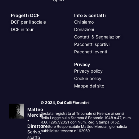
Progetti DCF
Info & contatti
DCF per il sociale
Chi siamo
DCF in tour
Donazioni
Contatti & Segnalazioni
Pacchetti sportivi
Pacchetti eventi
Privacy
Privacy policy
Cookie policy
Mappa del sito
© 2024, Dai Colli Fiorentini
Matteo
Testata registrata al Tribunale di Firenze ai sensi
Merciai
della Legge sulla Stampa 8 Febbraio 1948 n.47, num.
-
R.G. 12957/2021 con Num. Reg. Stampa 6152.
Direttore
Direttore Responsabile Matteo Merciai, giornalista
pubblicista tessera n.162969
Scrivo,
scatto