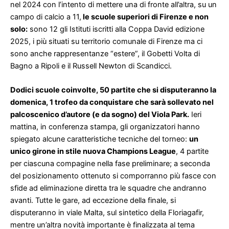
nel 2024 con l’intento di mettere una di fronte all’altra, su un
campo di calcio a 11,
le scuole superiori di Firenze e non
solo:
sono 12 gli Istituti iscritti alla Coppa David edizione
2025, i più situati su territorio comunale di Firenze ma ci
sono anche rappresentanze “estere”, il Gobetti Volta di
Bagno a Ripoli e il Russell Newton di Scandicci.
Dodici scuole coinvolte, 50 partite che si disputeranno la
domenica, 1 trofeo da conquistare che sarà sollevato nel
palcoscenico d’autore (e da sogno) del Viola Park.
Ieri
mattina, in conferenza stampa, gli organizzatori hanno
spiegato alcune caratteristiche tecniche del torneo:
un
unico girone in stile nuova Champions League
, 4 partite
per ciascuna compagine nella fase preliminare; a seconda
del posizionamento ottenuto si comporranno più fasce con
sfide ad eliminazione diretta tra le squadre che andranno
avanti. Tutte le gare, ad eccezione della finale, si
disputeranno in viale Malta, sul sintetico della Floriagafir,
mentre un’altra novità importante è finalizzata al tema