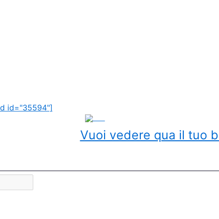
d id="35594"]
ADS
Vuoi vedere qua il tuo b