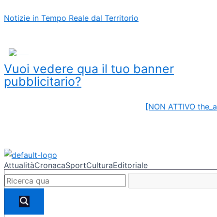
Vai
Navigazione
Notizie in Tempo Reale dal Territorio
al
articoli
contenuto
ADS
Vuoi vedere qua il tuo banner
pubblicitario?
[NON ATTIVO the_a
Attualità
Cronaca
Sport
Cultura
Editoriale