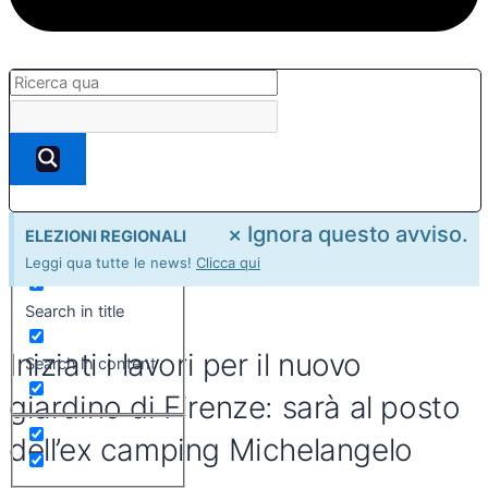
×
Ignora questo avviso.
ELEZIONI REGIONALI
Exact matches only
Leggi qua tutte le news!
Clicca qui
Search in title
Iniziati i lavori per il nuovo
Search in content
giardino di Firenze: sarà al posto
dell’ex camping Michelangelo