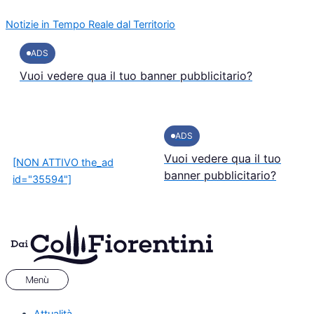
Vai
Menu
Notizie in Tempo Reale dal Territorio
al
contenuto
ADS
Vuoi vedere qua il tuo banner pubblicitario?
ADS
Vuoi vedere qua il tuo
[NON ATTIVO the_ad
banner pubblicitario?
id="35594"]
Attualità