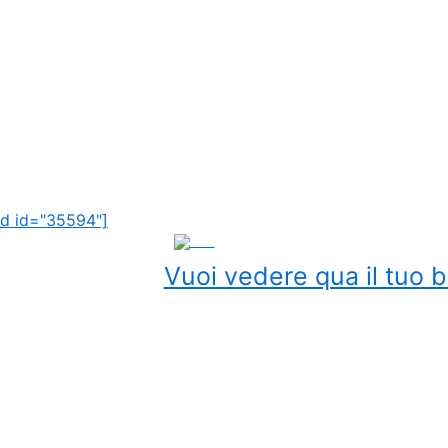
d id="35594"]
ADS
Vuoi vedere qua il tuo b