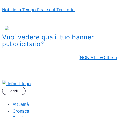
Vai
Menu
Navigazione
Notizie in Tempo Reale dal Territorio
al
articoli
contenuto
ADS
Vuoi vedere qua il tuo banner
pubblicitario?
[NON ATTIVO the_a
Attualità
Cronaca