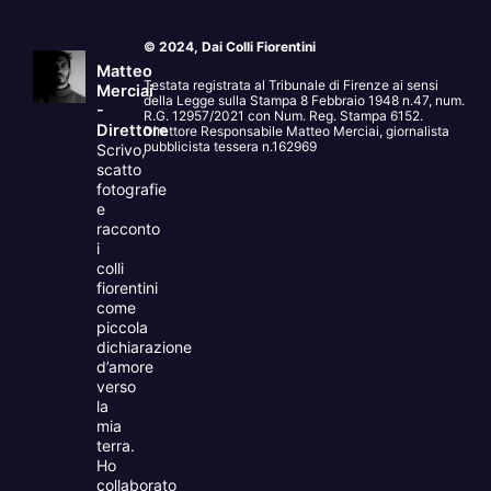
© 2024, Dai Colli Fiorentini
Matteo
Testata registrata al Tribunale di Firenze ai sensi
Merciai
della Legge sulla Stampa 8 Febbraio 1948 n.47, num.
-
R.G. 12957/2021 con Num. Reg. Stampa 6152.
Direttore
Direttore Responsabile Matteo Merciai, giornalista
pubblicista tessera n.162969
Scrivo,
scatto
fotografie
e
racconto
i
colli
fiorentini
come
piccola
dichiarazione
d’amore
verso
la
mia
terra.
Ho
collaborato