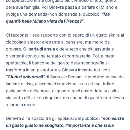
Lo spettacolo inizia col gusto più cremoso di tutti, quello
della sua famiglia. Poi Ginevra passa a parlare di Milano e
rivolge una domanda-non domanda al pubblico:
“Ma
quant’è bella Milano vista da Firenze?”
.
Ci racconta il suo rapporto con lo sport, di un gusto simile al
cioccolato amaro: allettante al pensiero, ma meno da
provare.
Ci parla di ansia
e delle tecniche più assurde e
divertenti con cui ha tentato di contrastarla. Poi, a metà
spettacolo, il bancone del gelato della scenografia si
trasforma in un pianoforte e Ginevra incanta tutti con
“Giudizi universali”
di Samuele Bersani: il pubblico passa da
lacrime di riso, a lacrime d’emozione in un attimo. Infine
parla anche dell’amore, di quanto quel gusto della sua vita
sia tanto difficile da ingoiare, ma anche di quanto non riesca
a farne a meno.
Ginevra si fa spazio tra gli applausi del pubblico: “
non esiste
un gusto giusto né sbagliato, l’importante è che si sia