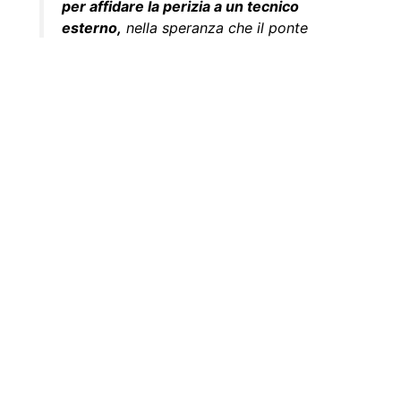
per affidare la perizia a un tecnico
esterno,
nella speranza che il ponte
possa essere consolidato e di nuovo
percorribile anche dai mezzi più pesanti
(principalmente dalla linea 24),
così da
tornare all’assetto originario di via
Togliatti, che è il nostro vero obiettivo
.
Stiamo impegnando le risorse e
individuando il tecnico per avere la
perizia al più presto
. Come avevamo
detto, era una delle cose da fare nel
primo anno di mandato e lo stiamo
facendo.
L’obiettivo dell’amministrazione
coincide totalmente con quello dei
cittadini che hanno sottoscritto la
petizione,
chiaramente però quando si
amministra seriamente un territorio e si