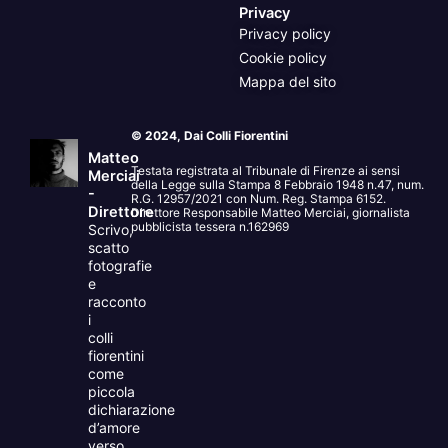
Privacy
Privacy policy
Cookie policy
Mappa del sito
© 2024, Dai Colli Fiorentini
Matteo
Testata registrata al Tribunale di Firenze ai sensi
Merciai
della Legge sulla Stampa 8 Febbraio 1948 n.47, num.
-
R.G. 12957/2021 con Num. Reg. Stampa 6152.
Direttore
Direttore Responsabile Matteo Merciai, giornalista
pubblicista tessera n.162969
Scrivo,
scatto
fotografie
e
racconto
i
colli
fiorentini
come
piccola
dichiarazione
d’amore
verso