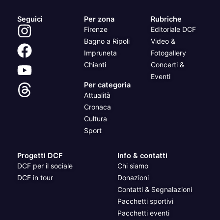
Seguici
Per zona
Rubriche
Firenze
Editoriale DCF
Bagno a Ripoli
Video &
Impruneta
Fotogallery
Chianti
Concerti &
Eventi
Per categoria
Attualità
Cronaca
Cultura
Sport
Progetti DCF
Info & contatti
DCF per il sociale
Chi siamo
DCF in tour
Donazioni
Contatti & Segnalazioni
Pacchetti sportivi
Pacchetti eventi