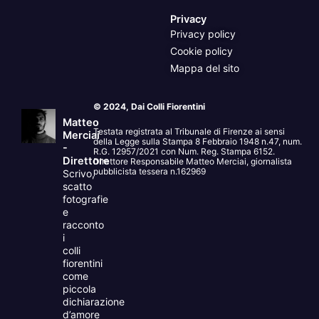
Privacy
Privacy policy
Cookie policy
Mappa del sito
© 2024, Dai Colli Fiorentini
Matteo
Testata registrata al Tribunale di Firenze ai sensi
Merciai
della Legge sulla Stampa 8 Febbraio 1948 n.47, num.
-
R.G. 12957/2021 con Num. Reg. Stampa 6152.
Direttore
Direttore Responsabile Matteo Merciai, giornalista
pubblicista tessera n.162969
Scrivo,
scatto
fotografie
e
racconto
i
colli
fiorentini
come
piccola
dichiarazione
d’amore