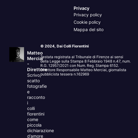
Privacy
Privacy policy
Cookie policy
Mappa del sito
© 2024, Dai Colli Fiorentini
Matteo
Testata registrata al Tribunale di Firenze ai sensi
Merciai
della Legge sulla Stampa 8 Febbraio 1948 n.47, num.
-
R.G. 12957/2021 con Num. Reg. Stampa 6152.
Direttore
Direttore Responsabile Matteo Merciai, giornalista
pubblicista tessera n.162969
Scrivo,
scatto
fotografie
e
racconto
i
colli
fiorentini
come
piccola
dichiarazione
d’amore