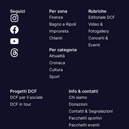
Seguici
Per zona
Rubriche
Firenze
Editoriale DCF
Bagno a Ripoli
Video &
Impruneta
Fotogallery
Chianti
Concerti &
Eventi
Per categoria
Attualità
Cronaca
Cultura
Sport
Progetti DCF
Info & contatti
DCF per il sociale
Chi siamo
DCF in tour
Donazioni
Contatti & Segnalazioni
Pacchetti sportivi
Pacchetti eventi