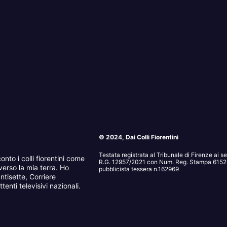
© 2024, Dai Colli Fiorentini
Testata registrata al Tribunale di Firenze ai 
onto i colli fiorentini come
R.G. 12957/2021 con Num. Reg. Stampa 6152. 
erso la mia terra. Ho
pubblicista tessera n.162969
ntisette, Corriere
tenti televisivi nazionali.