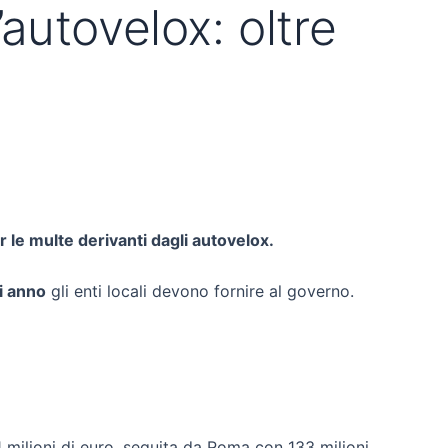
’autovelox: oltre
 le multe derivanti dagli autovelox.
i anno
gli enti locali devono fornire al governo.
1 milioni di euro, seguita da Roma con 133 milioni.