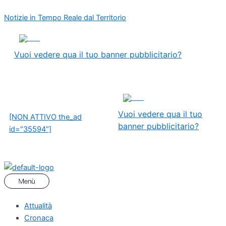
Vai
Menu
Navigazione
Notizie in Tempo Reale dal Territorio
al
articoli
contenuto
ADS
Vuoi vedere qua il tuo banner pubblicitario?
ADS
Vuoi vedere qua il tuo
[NON ATTIVO the_ad
banner pubblicitario?
id="35594"]
Attualità
Cronaca