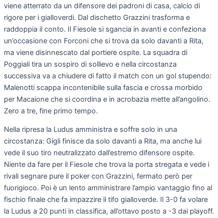
viene atterrato da un difensore dei padroni di casa, calcio di
rigore per i gialloverdi. Dal dischetto Grazzini trasforma e
raddoppia il conto. Il Fiesole si sgancia in avanti e confeziona
un’occasione con Forconi che si trova da solo davanti a Rita,
ma viene disinnescato dal portiere ospite. La squadra di
Poggiali tira un sospiro di sollievo e nella circostanza
successiva va a chiudere di fatto il match con un gol stupendo:
Malenotti scappa incontenibile sulla fascia e crossa morbido
per Macaione che si coordina e in acrobazia mette all’angolino.
Zero a tre, fine primo tempo.
Nella ripresa la Ludus amministra e soffre solo in una
circostanza: Gigli finisce da solo davanti a Rita, ma anche lui
vede il suo tiro neutralizzato dall’estremo difensore ospite.
Niente da fare per il Fiesole che trova la porta stregata e vede i
rivali segnare pure il poker con Grazzini, fermato però per
fuorigioco. Poi è un lento amministrare l’ampio vantaggio fino al
fischio finale che fa impazzire il tifo gialloverde. Il 3-0 fa volare
la Ludus a 20 punti in classifica, all’ottavo posto a -3 dai playoff.