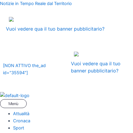
Vai
Menu
Navigazione
Notizie in Tempo Reale dal Territorio
al
articoli
contenuto
ADS
Vuoi vedere qua il tuo banner pubblicitario?
ADS
Vuoi vedere qua il tuo
[NON ATTIVO the_ad
banner pubblicitario?
id="35594"]
Attualità
Cronaca
Sport