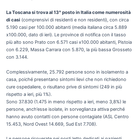
La Toscana si trova al 13° posto in Italia come numerosità
di casi
(comprensivi di residenti e non residenti), con circa
5.190 casi per 100.000 abitanti (media italiana circa 5.889
x100.000, dato di ieri). Le province di notifica con il tasso
più alto sono Prato con 6.571 casi x100.000 abitanti, Pistoia
con 6.229, Massa Carrara con 5.870, la più bassa Grosseto
con 3.144.
Complessivamente, 25.792 persone sono in isolamento a
casa, poiché presentano sintomi lievi che non richiedono
cure ospedaliere, o risultano prive di sintomi (249 in più
rispetto a ieri, più 1%).
Sono 37.830 (1.475 in meno rispetto a ieri, meno 3,8%) le
persone, anch’esse isolate, in sorveglianza attiva perché
hanno avuto contatti con persone contagiate (ASL Centro
15.453, Nord Ovest 14.669, Sud Est 7.708).
Le persone ricoverate nei posti letto dedicati ai pazienti