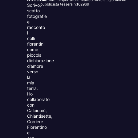
pubblicista tessera n.162969
Scrivo,
scatto
fotografie
e
racconto
i
colli
fiorentini
come
piccola
dichiarazione
d’amore
verso
la
mia
terra.
Ho
collaborato
con
Calciopiù,
Chiantisette,
Corriere
Fiorentino
e