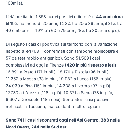
100mila).
L’età media dei 1.368 nuovi positivi odierni è di
44 anni circa
(il 19% ha meno di 20 anni, il 23% tra 20 e 39 anni, il 31% tra
40 e 59 anni, il 19% tra 60 e 79 anni, l’8% ha 80 anni o più).
Di seguito i casi di positività sul territorio con la variazione
rispetto a ieri (1.311 confermati con tampone molecolare e
57 da test rapido antigenico). Sono 51.509 i casi
complessivi ad oggi a Firenze
(420 in più rispetto a ieri)
,
16.891 a Prato (171 in più), 18.170 a Pistoia (96 in più),
11.252 a Massa (33 in più), 19.982 a Lucca (156 in più),
24.030 a Pisa (151 in più), 14.238 a Livorno (97 in più),
17.730 ad Arezzo (118 in più), 10.371 a Siena (78 in più),
6.907 a Grosseto (48 in più). Sono 555 i casi positivi
notificati in Toscana, ma residenti in altre regioni.
Sono 741 i casi riscontrati oggi nell’Asl Centro, 383 nella
Nord Ovest, 244 nella Sud est.