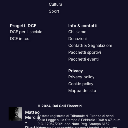
Cultura
Sport
Progetti DCF
Info & contatti
DCF per il sociale
Chi siamo
DCF in tour
Donazioni
Contatti & Segnalazioni
Pacchetti sportivi
Pacchetti eventi
Privacy
Privacy policy
Cookie policy
Mappa del sito
© 2024, Dai Colli Fiorentini
Matteo
Testata registrata al Tribunale di Firenze ai sensi
Merciai
della Legge sulla Stampa 8 Febbraio 1948 n.47, num.
-
R.G. 12957/2021 con Num. Reg. Stampa 6152.
Direttore
Direttore Responsabile Matteo Merciai, giornalista