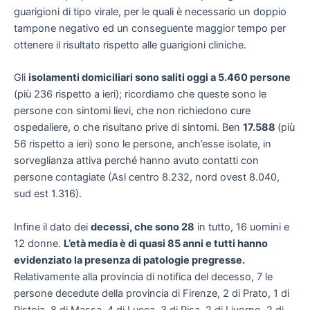
guarigioni di tipo virale, per le quali è necessario un doppio
tampone negativo ed un conseguente maggior tempo per
ottenere il risultato rispetto alle guarigioni cliniche.
Gli
isolamenti domiciliari sono saliti oggi a 5.460 persone
(più 236 rispetto a ieri); ricordiamo che queste sono le
persone con sintomi lievi, che non richiedono cure
ospedaliere, o che risultano prive di sintomi. Ben
17.588
(più
56 rispetto a ieri) sono le persone, anch’esse isolate, in
sorveglianza attiva perché hanno avuto contatti con
persone contagiate (Asl centro 8.232, nord ovest 8.040,
sud est 1.316).
Infine il dato dei
decessi, che sono 28
in tutto, 16 uomini e
12 donne.
L’età media è di quasi 85 anni e tutti hanno
evidenziato la presenza di patologie pregresse.
Relativamente alla provincia di notifica del decesso, 7 le
persone decedute della provincia di Firenze, 2 di Prato, 1 di
Pistoia, 8 di Massa, 4 di Lucca, 3 di Pisa, 2 di Livorno, 2 di