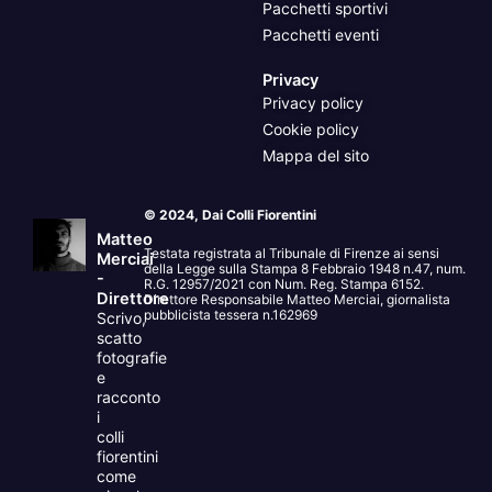
Pacchetti sportivi
Pacchetti eventi
Privacy
Privacy policy
Cookie policy
Mappa del sito
© 2024, Dai Colli Fiorentini
Matteo
Testata registrata al Tribunale di Firenze ai sensi
Merciai
della Legge sulla Stampa 8 Febbraio 1948 n.47, num.
-
R.G. 12957/2021 con Num. Reg. Stampa 6152.
Direttore
Direttore Responsabile Matteo Merciai, giornalista
pubblicista tessera n.162969
Scrivo,
scatto
fotografie
e
racconto
i
colli
fiorentini
come